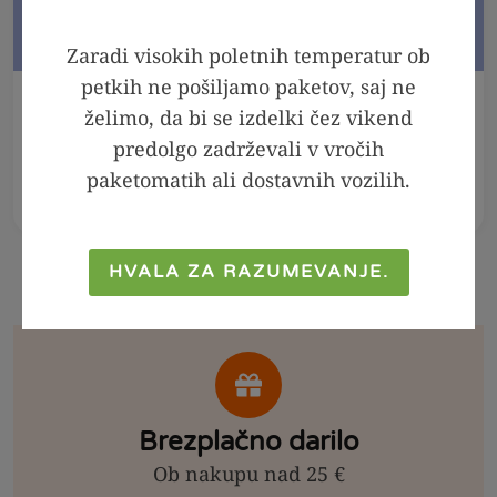
Zaradi visokih poletnih temperatur ob
petkih ne pošiljamo paketov, saj ne
V KOŠARICO
V KOŠARICO
želimo, da bi se izdelki čez vikend
predolgo zadrževali v vročih
Meta - melisa sirup,
Arašidov namaz 100
250ml
% - Crunchy, 300g
paketomatih ali dostavnih vozilih.
2,99
€
2,39
€
6,99
€
4,99
€
HVALA ZA RAZUMEVANJE.
Brezplačno darilo
Ob nakupu nad 25 €