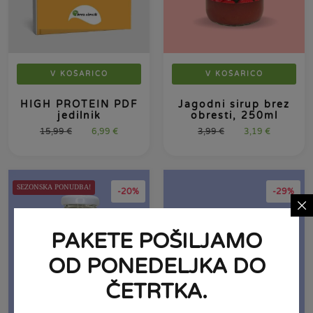
V KOŠARICO
V KOŠARICO
HIGH PROTEIN PDF
Jagodni sirup brez
jedilnik
obresti, 250ml
15,99
€
6,99
€
3,99
€
3,19
€
SEZONSKA PONUDBA!
-20%
-29%
PAKETE POŠILJAMO
OD PONEDELJKA DO
ČETRTKA.