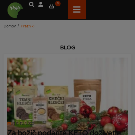
0
/
Domov
Prazniki
BLOG
15. 12. 2023
Za božič podarite KETO doživetje