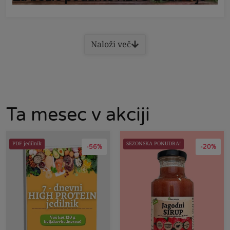
Naloži več
Ta mesec v akciji
PDF jedilnik
SEZONSKA PONUDBA!
-56%
-20%