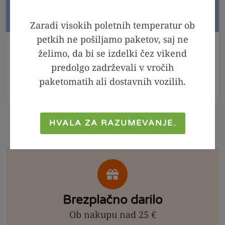
Zaradi visokih poletnih temperatur ob
petkih ne pošiljamo paketov, saj ne
V KOŠARICO
V KOŠARICO
želimo, da bi se izdelki čez vikend
predolgo zadrževali v vročih
Meta - melisa sirup,
Arašidov namaz 100
250ml
% - Crunchy, 300g
paketomatih ali dostavnih vozilih.
2,99
€
2,39
€
6,99
€
4,99
€
HVALA ZA RAZUMEVANJE.
Brezplačno darilo
Ob nakupu nad 25 €