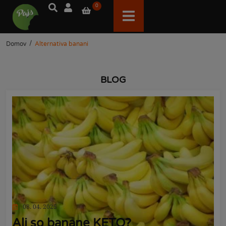
0
/
Domov
Alternativa banani
BLOG
08. 04. 2025
Ali so banane KETO?