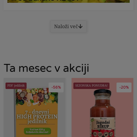
Naloži več
Ta mesec v akciji
PDF jedilnik
SEZONSKA PONUDBA!
-56%
-20%