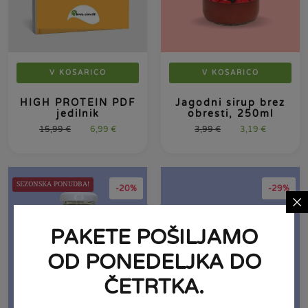
V KOŠARICO
V KOŠARICO
HIGH PROTEIN PDF
Jagodni sirup brez
jedilnik
obresti, 250ml
15,99
€
6,99
€
3,99
€
3,19
€
SEZONSKA PONUDBA!
-20%
-29%
PAKETE POŠILJAMO
OD PONEDELJKA DO
ČETRTKA.