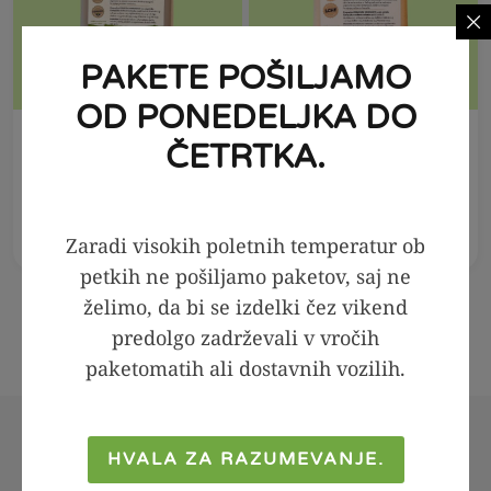
PAKETE POŠILJAMO
OD PONEDELJKA DO
V KOŠARICO
V KOŠARICO
ČETRTKA.
Vlakninski puding -
Puding brez obresti -
čokolada, 50g
vanilija, 35g
3,99
€
3,99
€
Zaradi visokih poletnih temperatur ob
petkih ne pošiljamo paketov, saj ne
želimo, da bi se izdelki čez vikend
predolgo zadrževali v vročih
paketomatih ali dostavnih vozilih.
HVALA ZA RAZUMEVANJE.