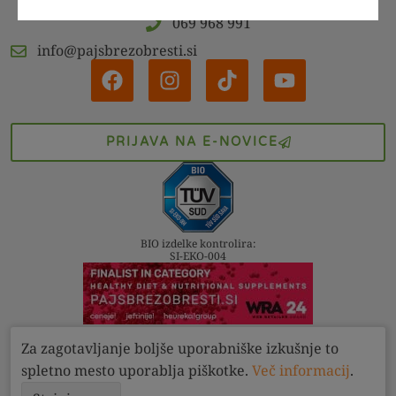
069 968 991
info@pajsbrezobresti.si
PRIJAVA NA E-NOVICE
BIO izdelke kontrolira:
SI-EKO-004
Za zagotavljanje boljše uporabniške izkušnje to
Kontakt
Pogoji
Zasebnost
spletno mesto uporablja piškotke.
Več informacij
.
Pajs brez obresti d.o.o. 2022 - 2026. Vse pravice pridržane.