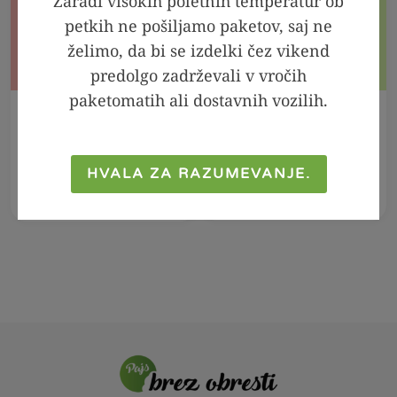
Zaradi visokih poletnih temperatur ob
petkih ne pošiljamo paketov, saj ne
želimo, da bi se izdelki čez vikend
predolgo zadrževali v vročih
paketomatih ali dostavnih vozilih.
OBVESTI ME
V KOŠARICO
Sadni namaz jagoda
Eritritol v prahu z
- brez dodanega
magnezijem, 250g
HVALA ZA RAZUMEVANJE.
sladkorja, 200g
6,99
€
5,59
€
4,69
€