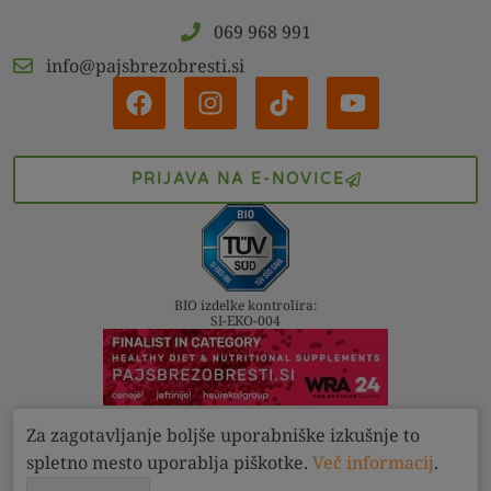
069 968 991
info@pajsbrezobresti.si
PRIJAVA NA E-NOVICE
BIO izdelke kontrolira:
SI-EKO-004
Za zagotavljanje boljše uporabniške izkušnje to
Kontakt
Pogoji
Zasebnost
spletno mesto uporablja piškotke.
Več informacij
.
Pajs brez obresti d.o.o. 2022 - 2026. Vse pravice pridržane.