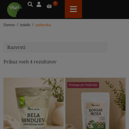
0
/
/
Domov
Izdelki
pohorska
Prikaz vseh 4 rezultatov
Pomaga pri hujšanju