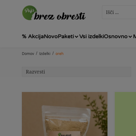
% Akcija
Novo
Paketi
Vsi izdelki
Osnovno
/
/
Domov
Izdelki
oreh