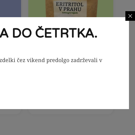
A DO ČETRTKA.
izdelki čez vikend predolgo zadrževali v
V KOŠARICO
00g
Eritritol v prahu z
magnezijem, 250g
5,59
€
6,99
€