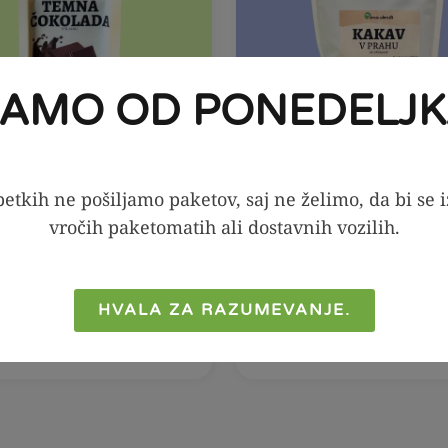
JAMO OD PONEDELJK
etkih ne pošiljamo paketov, saj ne želimo, da bi se 
vročih paketomatih ali dostavnih vozilih.
V KOŠARICO
V KOŠARICO
HVALA ZA RAZUMEVANJE.
emna čokolada s
Kakav v prahu, 2
sladilom, 100g
8,99
€
4,99
€