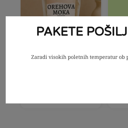
PAKETE POŠIL
Zaradi visokih poletnih temperatur ob p
V KOŠARICO
Orehova moka -
T
razmaščena, 500g
7,99
€