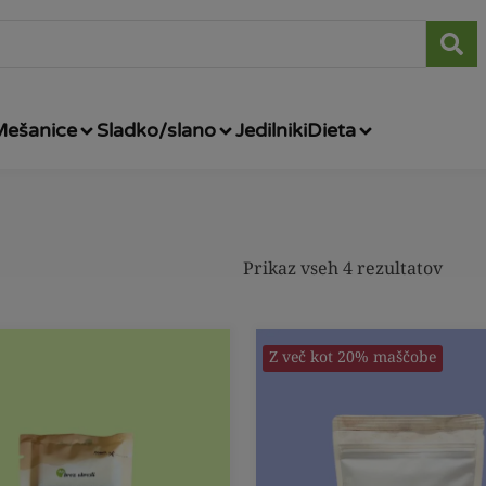
Mešanice
Sladko/slano
Jedilniki
Dieta
Prikaz vseh 4 rezultatov
Z več kot 20% maščobe