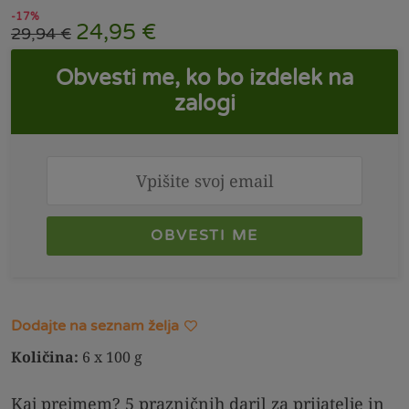
-17%
24,95
€
29,94
€
Obvesti me, ko bo izdelek na
zalogi
OBVESTI ME
Dodajte na seznam želja
Količina:
6 x 100 g
Kaj prejmem? 5 prazničnih daril za prijatelje in