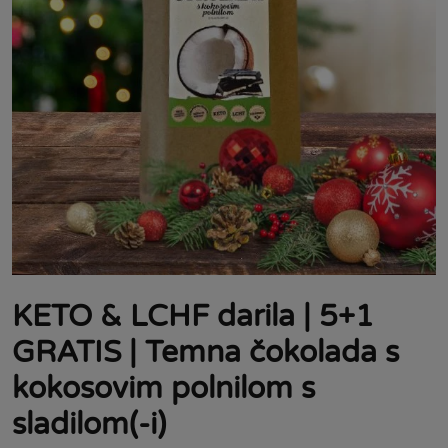
KETO & LCHF darila | 5+1
GRATIS | Temna čokolada s
kokosovim polnilom s
sladilom(-i)