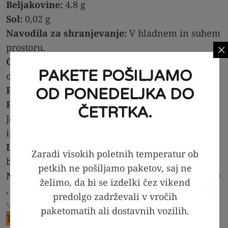
Beljakovine:
4.8 g
Sol:
0,02 g
Navodila za shranjevanje:
V hladnem in suhem
prostoru.
Opozorila:
Prekomerno uživanje ima lahko
PAKETE POŠILJAMO
odvajalni učinek.
Poreklo:
Proizvedeno v EU.
OD PONEDELJKA DO
Proizvajalec:
PAJS BREZ OBRESTI d.o.o., Na
ČETRTKA.
Jelovcu 4, 2354 Bresternica, Slovenija,
info@pajsbrezobresti.si
Lastnosti:
brez žit, brez škroba, brez oreščkov,
Zaradi visokih poletnih temperatur ob
brez semen, brez dodanega sladkorja.
petkih ne pošiljamo paketov, saj ne
Načini prehranjevanja:
Brez mlečnin
,
Fit
,
KETO
želimo, da bi se izdelki čez vikend
,
LCHF
,
Low Carb
,
PALEO
,
vegansko
,
predolgo zadrževali v vročih
vegetarijansko
paketomatih ali dostavnih vozilih.
Ta izdelek je kupilo že
5
strank.