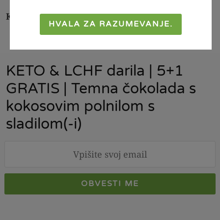
Kategorije:
Darila
,
+1 gratis
HVALA ZA RAZUMEVANJE.
KETO & LCHF darila | 5+1
GRATIS | Temna čokolada s
kokosovim polnilom s
sladilom(-i)
OBVESTI ME