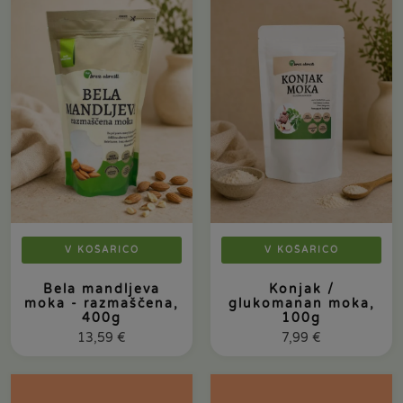
V KOŠARICO
V KOŠARICO
Bela mandljeva
Konjak /
moka - razmaščena,
glukomanan moka,
400g
100g
13,59
€
7,99
€