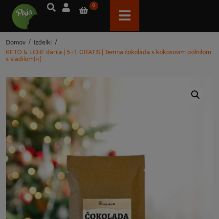
0
/
/
Domov
Izdelki
KETO & LCHF darila | 5+1 GRATIS | Temna čokolada s kokosovim polnilom
s sladilom(-i)