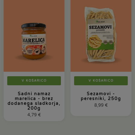
V KOŠARICO
V KOŠARICO
Sadni namaz
Sezamovi -
marelica - brez
peresniki, 250g
dodanega sladkorja,
8,99
€
200g
4,79
€