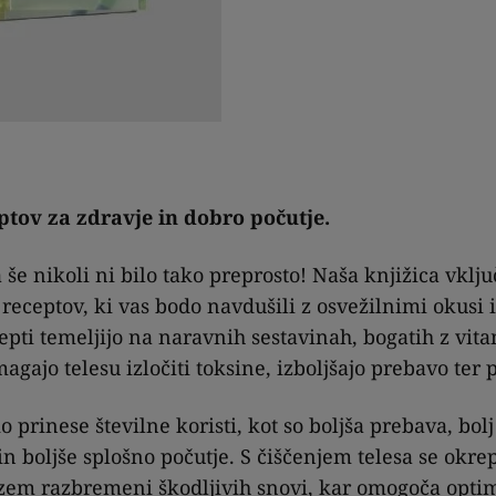
ptov za zdravje in dobro počutje.
 še nikoli ni bilo tako preprosto! Naša knjižica vklj
 receptov, ki vas bodo navdušili z osvežilnimi okusi 
epti temeljijo na naravnih sestavinah, bogatih z vita
agajo telesu izločiti toksine, izboljšajo prebavo ter 
prinese številne koristi, kot so boljša prebava, bolj 
n boljše splošno počutje. S čiščenjem telesa se okre
nizem razbremeni škodljivih snovi, kar omogoča opti