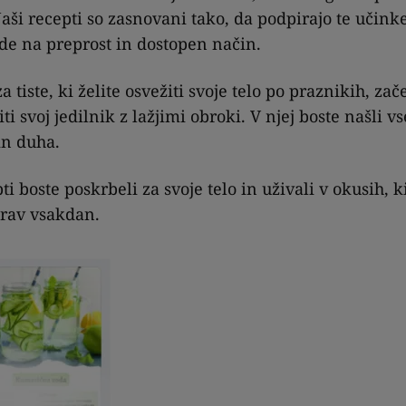
aši recepti so zasnovani tako, da podpirajo te učin
de na preprost in dostopen način.
a tiste, ki želite osvežiti svoje telo po praznikih, zač
iti svoj jedilnik z lažjimi obroki. V njej boste našli v
 in duha.
i boste poskrbeli za svoje telo in uživali v okusih, k
drav vsakdan.