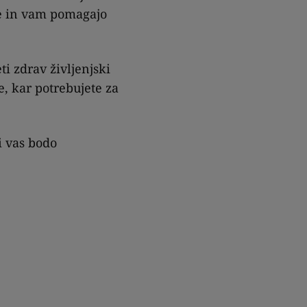
ke in vam pomagajo
eti zdrav življenjski
se, kar potrebujete za
i vas bodo