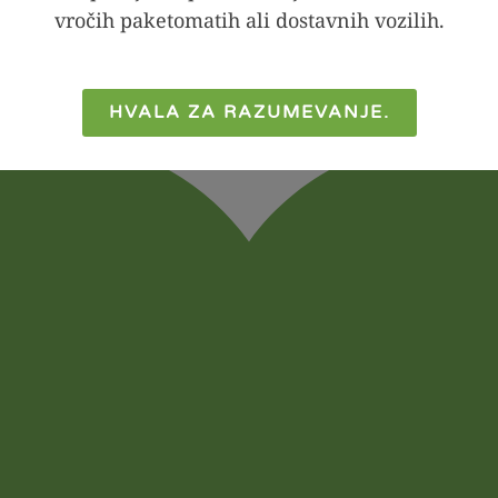
zetek naročila, vključno z možnostmi za prenos, bost
vročih paketomatih ali dostavnih vozilih.
HVALA ZA RAZUMEVANJE.