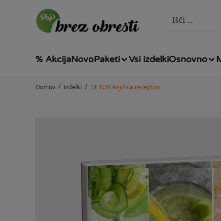
% Akcija
Novo
Paketi
Vsi izdelki
Osnovno
/
/
Domov
Izdelki
DETOX knjižica receptov