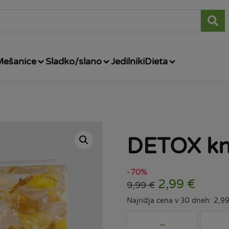
Mešanice
Sladko/slano
Jedilniki
Dieta
DETOX knj
-70%
2,99
€
9,99
€
Najnižja cena v 30 dneh: 2,9