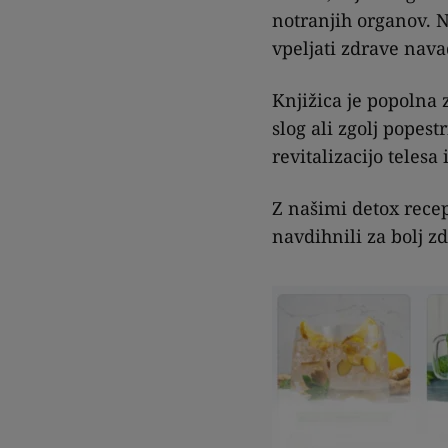
notranjih organov. N
vpeljati zdrave nava
Knjižica je popolna z
slog ali zgolj popestr
revitalizacijo telesa
Z našimi detox recept
navdihnili za bolj z