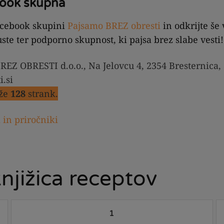
ook skupna
Facebook skupini
Pajsamo BREZ obresti
in odkrijte še
uste ter podporno skupnost, ki pajsa brez slabe vesti!
REZ OBRESTI d.o.o., Na Jelovcu 4, 2354 Bresternica, 
.si
 že
128
strank.
i in priročniki
jižica receptov