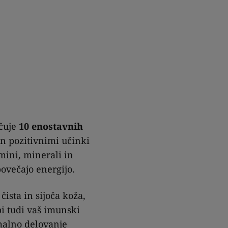
učuje
10 enostavnih
in pozitivnimi učinki
mini, minerali in
povečajo energijo.
čista in sijoča koža,
pi tudi vaš imunski
malno delovanje