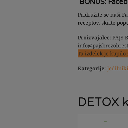
BONUS: Faceb
Pridružite se naši 
receptov, skrite pop
Proizvajalec:
PAJS B
info@pajsbrezobresti
Ta izdelek je kupilo
Kategorije:
Jedilnik
DETOX kn