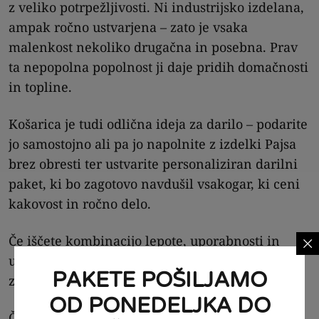
z veliko potrpežljivosti. Ni industrijsko izdelana,
ampak ročno ustvarjena – zato je vsaka
malenkost nekoliko drugačna in posebna. Prav
ta nepopolna popolnost ji daje pridih domačnosti
in topline.
Košarica je tudi odlična ideja za darilo – podarite
jo samostojno ali pa jo napolnite z izdelki Pajsa
brez obresti ter ustvarite personaliziran darilni
paket, ki bo zagotovo navdušil vsakogar, ki ceni
kakovost in ročno delo.
Če iščete kombinacijo lepote, uporabnosti in
unikatne zgodbe, je ta košarica popoln dodatek
PAKETE POŠILJAMO
za vaš dom.
OD PONEDELJKA DO
Če vas zanima celoten pogrinjek, ga najdete