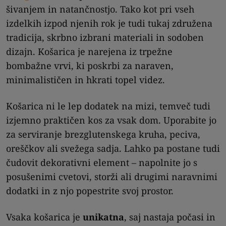
šivanjem in natančnostjo. Tako kot pri vseh
izdelkih izpod njenih rok je tudi tukaj združena
tradicija, skrbno izbrani materiali in sodoben
dizajn. Košarica je narejena iz trpežne
bombažne vrvi, ki poskrbi za naraven,
minimalističen in hkrati topel videz.
Košarica ni le lep dodatek na mizi, temveč tudi
izjemno praktičen kos za vsak dom. Uporabite jo
za serviranje brezglutenskega kruha, peciva,
oreščkov ali svežega sadja. Lahko pa postane tudi
čudovit dekorativni element – napolnite jo s
posušenimi cvetovi, storži ali drugimi naravnimi
dodatki in z njo popestrite svoj prostor.
Vsaka košarica je
unikatna
, saj nastaja počasi in