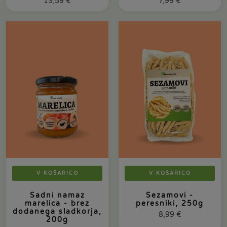
13,59
€
7,99
€
V KOŠARICO
V KOŠARICO
Sadni namaz
Sezamovi -
marelica - brez
peresniki, 250g
dodanega sladkorja,
8,99
€
200g