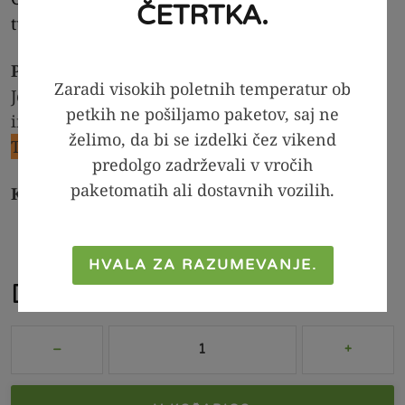
ČETRTKA.
tukaj:
Unikatni pogrinjek – izpod rok Manje
Proizvajalec:
PAJS BREZ OBRESTI d.o.o., Na
Zaradi visokih poletnih temperatur ob
Jelovcu 4, 2354 Bresternica, Slovenija,
petkih ne pošiljamo paketov, saj ne
info@pajsbrezobresti.si
želimo, da bi se izdelki čez vikend
Ta izdelek je kupilo že
11
strank.
predolgo zadrževali v vročih
paketomatih ali dostavnih vozilih.
Kategorije:
Darila
,
DODATKI
HVALA ZA RAZUMEVANJE.
Darilna košarica