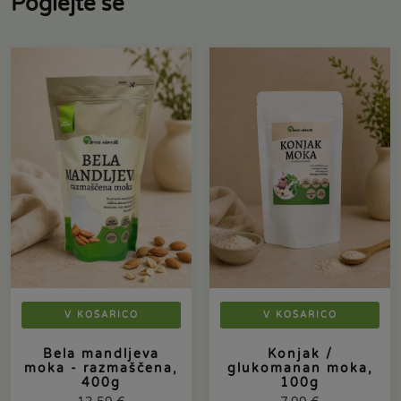
Poglejte še
V KOŠARICO
V KOŠARICO
Bela mandljeva
Konjak /
moka - razmaščena,
glukomanan moka,
400g
100g