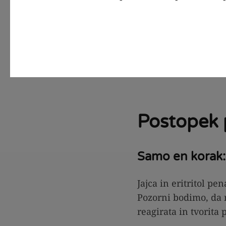
Postopek 
Samo en korak:
Jajca in eritritol p
Pozorni bodimo, da 
reagirata in tvorita