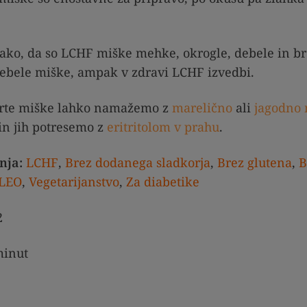
ako, da so LCHF miške mehke, okrogle, debele in bre
 debele miške, ampak v zdravi LCHF izvedbi.
rte miške lahko namažemo z
marelično
ali
jagodno
in jih potresemo z
eritritolom v prahu
.
nja:
LCHF
,
Brez dodanega sladkorja
,
Brez glutena
,
B
LEO
,
Vegetarijanstvo
,
Za diabetike
2
inut