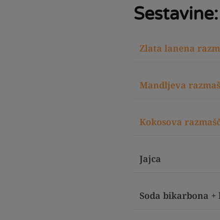
Sestavine:
Zlata lanena raz
Mandljeva razma
Kokosova razmaš
Jajca
Soda bikarbona + 