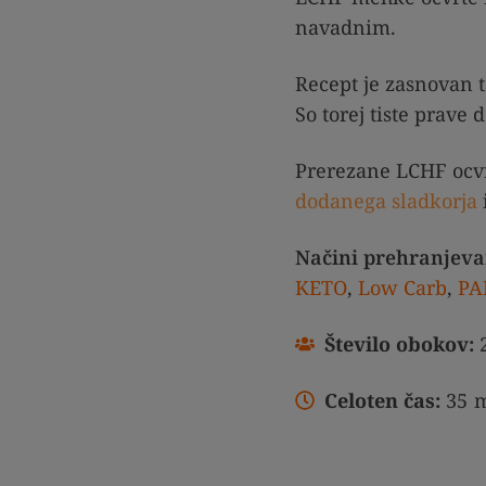
navadnim.
Recept je zasnovan t
So torej tiste prave
Prerezane LCHF ocv
dodanega sladkorja
Načini prehranjeva
KETO
,
Low Carb
,
PA
Število obokov:
Celoten čas:
35
m