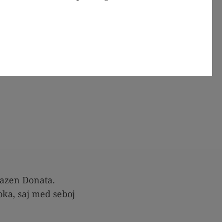
razen Donata.
oka, saj med seboj