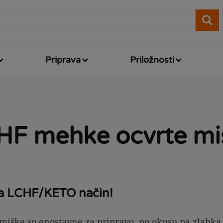
Priprava
Priložnosti
HF mehke ocvrte mi
na LCHF/KETO način!
iške so enostavne za pripravo, po okusu pa zlahka