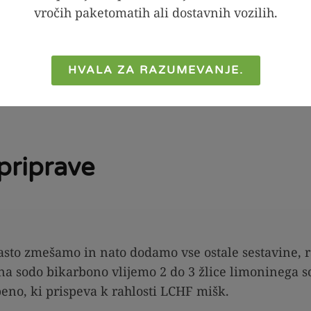
vročih paketomatih ali dostavnih vozilih.
HVALA ZA RAZUMEVANJE.
priprave
enasto zmešamo in nato dodamo vse ostale sestavine, 
na sodo bikarbono vlijemo 2 do 3 žlice limoninega s
 peno, ki prispeva k rahlosti LCHF mišk.