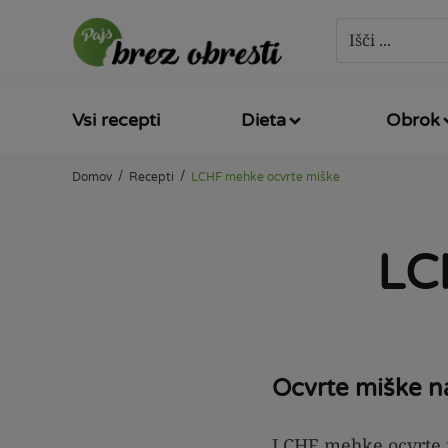
Vsi recepti
Dieta
Obrok
/
/
Domov
Recepti
LCHF mehke ocvrte miške
LC
Ocvrte miške 
LCHF mehke ocvrte m