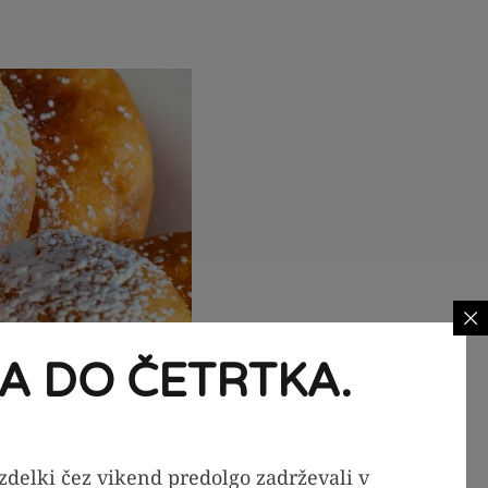
A DO ČETRTKA.
izdelki čez vikend predolgo zadrževali v