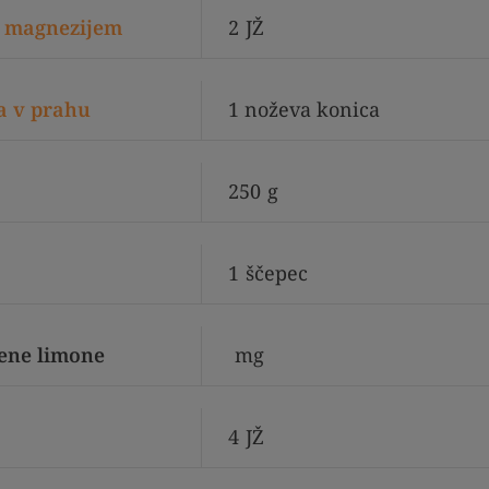
 z magnezijem
2
JŽ
a v prahu
1 noževa konica
250
g
1
ščepec
ene limone
mg
4
JŽ