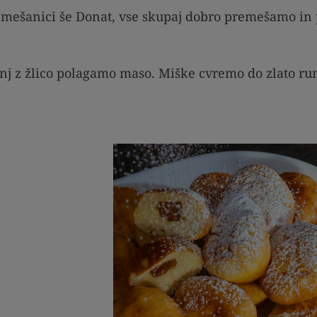
mešanici še Donat, vse skupaj dobro premešamo in
anj z žlico polagamo maso. Miške cvremo do zlato ru