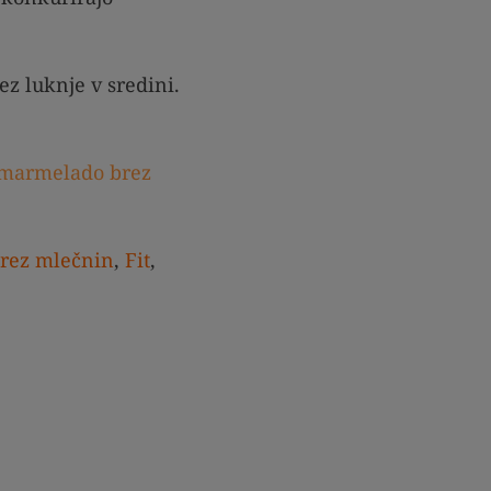
z luknje v sredini.
 marmelado brez
rez mlečnin
,
Fit
,