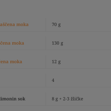
maščena moka
70
g
ščena moka
130
g
čena moka
12
g
4
limonin sok
8 g + 2-3 žličke