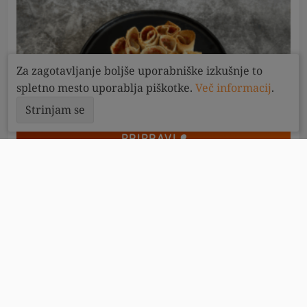
Za zagotavljanje boljše uporabniške izkušnje to
spletno mesto uporablja piškotke.
Več informacij
.
Strinjam se
PRIPRAVI
30
minut
2
LowCarb Tortilja pica rolice