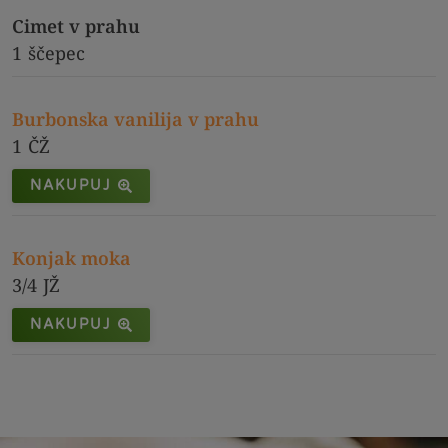
Cimet v prahu
1
ščepec
Burbonska vanilija v prahu
1
ČŽ
NAKUPUJ
Konjak moka
3/4
JŽ
NAKUPUJ