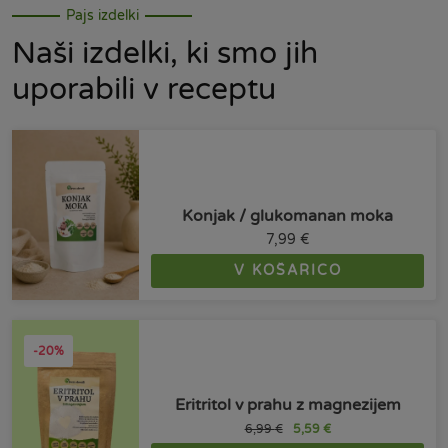
Pajs izdelki
Naši izdelki, ki smo jih
uporabili v receptu
Konjak / glukomanan moka
7,99
€
V KOŠARICO
-20%
Eritritol v prahu z magnezijem
6,99
€
5,59
€