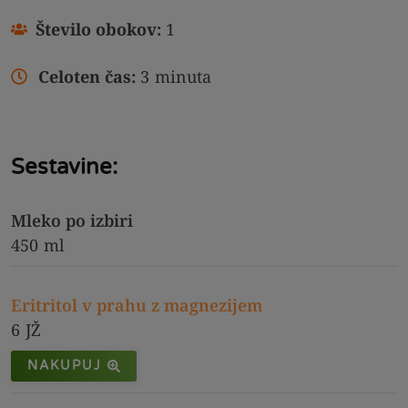
Število obokov:
1
Celoten čas:
3
minuta
Sestavine:
Mleko po izbiri
450
ml
Eritritol v prahu z magnezijem
6
JŽ
NAKUPUJ