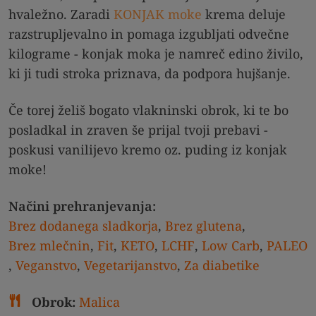
hvaležno. Zaradi
KONJAK moke
krema deluje
razstrupljevalno in pomaga izgubljati odvečne
kilograme - konjak moka je namreč edino živilo,
ki ji tudi stroka priznava, da podpora hujšanje.
Če torej želiš bogato vlakninski obrok, ki te bo
posladkal in zraven še prijal tvoji prebavi -
poskusi vanilijevo kremo oz. puding iz konjak
moke!
Načini prehranjevanja:
Brez dodanega sladkorja
,
Brez glutena
,
Brez mlečnin
,
Fit
,
KETO
,
LCHF
,
Low Carb
,
PALEO
,
Veganstvo
,
Vegetarijanstvo
,
Za diabetike
Obrok:
Malica