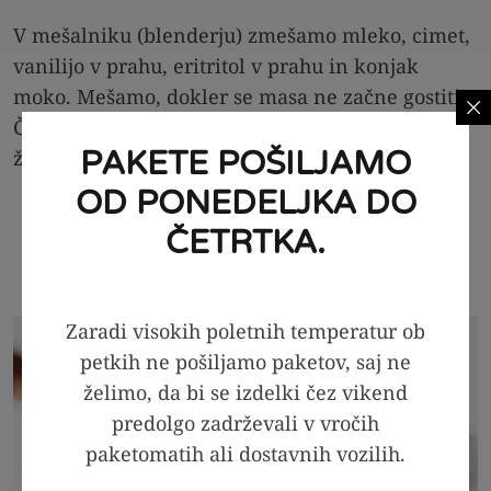
V mešalniku (blenderju) zmešamo mleko, cimet,
vanilijo v prahu, eritritol v prahu in konjak
moko. Mešamo, dokler se masa ne začne gostiti.
Če se slučajno ne prične gostiti, vmešamo še pol
PAKETE POŠILJAMO
žličke konjak moke.
OD PONEDELJKA DO
ČETRTKA.
Zaradi visokih poletnih temperatur ob
petkih ne pošiljamo paketov, saj ne
želimo, da bi se izdelki čez vikend
predolgo zadrževali v vročih
paketomatih ali dostavnih vozilih.