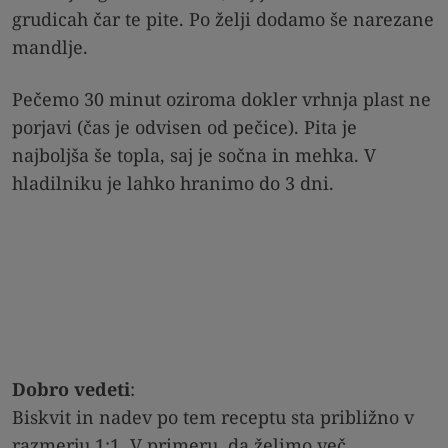
grudicah čar te pite. Po želji dodamo še narezane
mandlje.
Pečemo 30 minut oziroma dokler vrhnja plast ne
porjavi (čas je odvisen od pečice). Pita je
najboljša še topla, saj je sočna in mehka. V
hladilniku je lahko hranimo do 3 dni.
Dobro vedeti
:
Biskvit in nadev po tem receptu sta približno v
razmerju 1:1. V primeru, da želimo več