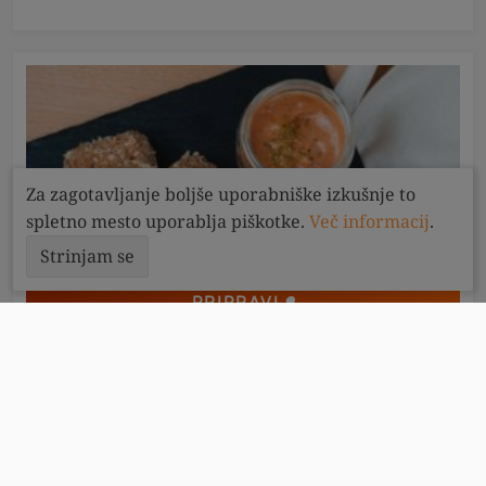
Za zagotavljanje boljše uporabniške izkušnje to
spletno mesto uporablja piškotke.
Več informacij
.
Strinjam se
PRIPRAVI
15
minut
2
LCHF ocvrti sir