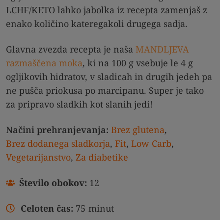
LCHF/KETO lahko jabolka iz recepta zamenjaš z
enako količino kateregakoli drugega sadja.
Glavna zvezda recepta je naša
MANDLJEVA
razmaščena moka
, ki na 100 g vsebuje le 4 g
ogljikovih hidratov, v sladicah in drugih jedeh pa
ne pušča priokusa po marcipanu. Super je tako
za pripravo sladkih kot slanih jedi!
Načini prehranjevanja:
Brez glutena
,
Brez dodanega sladkorja
,
Fit
,
Low Carb
,
Vegetarijanstvo
,
Za diabetike
Število obokov:
12
Celoten čas:
75
minut