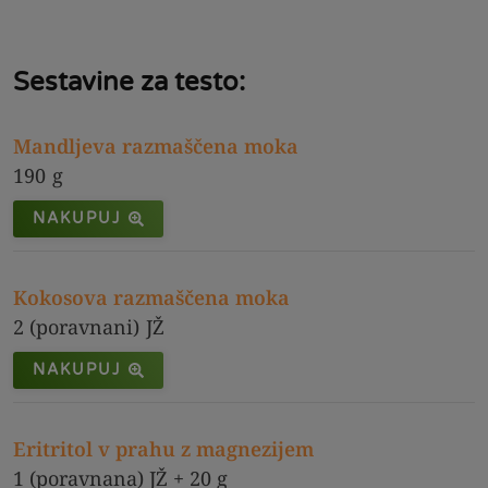
Sestavine za testo:
Mandljeva razmaščena moka
190
g
NAKUPUJ
Kokosova razmaščena moka
2 (poravnani)
JŽ
NAKUPUJ
Eritritol v prahu z magnezijem
1 (poravnana) JŽ + 20 g