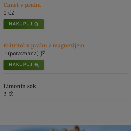
Cimet v prahu
1
ČŽ
NAKUPUJ
Eritritol v prahu z magnezijem
1 (poravnana)
JŽ
NAKUPUJ
Limonin sok
2
JŽ