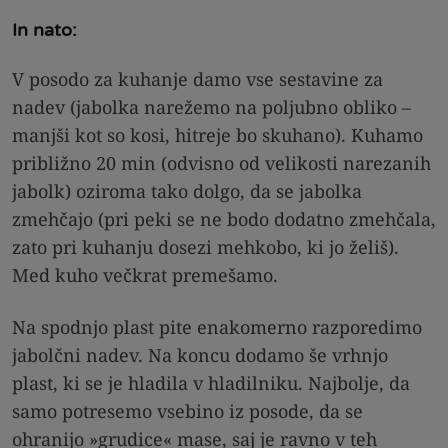
In nato:
V posodo za kuhanje damo vse sestavine za
nadev (jabolka narežemo na poljubno obliko –
manjši kot so kosi, hitreje bo skuhano). Kuhamo
približno 20 min (odvisno od velikosti narezanih
jabolk) oziroma tako dolgo, da se jabolka
zmehčajo (pri peki se ne bodo dodatno zmehčala,
zato pri kuhanju dosezi mehkobo, ki jo želiš).
Med kuho večkrat premešamo.
Na spodnjo plast pite enakomerno razporedimo
jabolčni nadev. Na koncu dodamo še vrhnjo
plast, ki se je hladila v hladilniku. Najbolje, da
samo potresemo vsebino iz posode, da se
ohranijo »grudice« mase, saj je ravno v teh