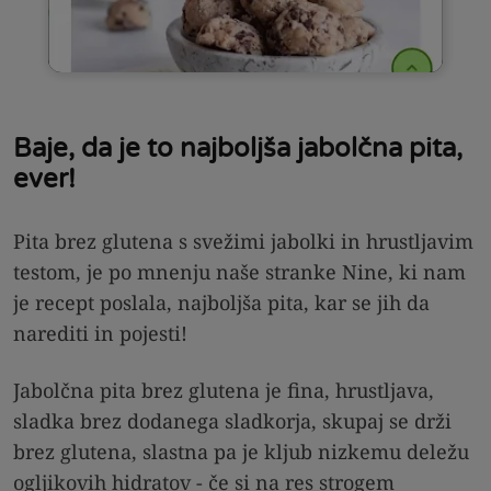
Baje, da je to najboljša jabolčna pita,
ever!
Pita brez glutena s svežimi jabolki in hrustljavim
testom, je po mnenju naše stranke Nine, ki nam
je recept poslala, najboljša pita, kar se jih da
narediti in pojesti!
Jabolčna pita brez glutena je fina, hrustljava,
sladka brez dodanega sladkorja, skupaj se drži
brez glutena, slastna pa je kljub nizkemu deležu
ogljikovih hidratov - če si na res strogem