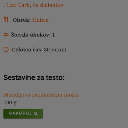
,
Low Carb
,
Za diabetike
Obrok:
Malica
Število obokov:
1
Celoten čas:
80
minut
Sestavine za testo:
Mandljeva razmaščena moka
100
g
NAKUPUJ