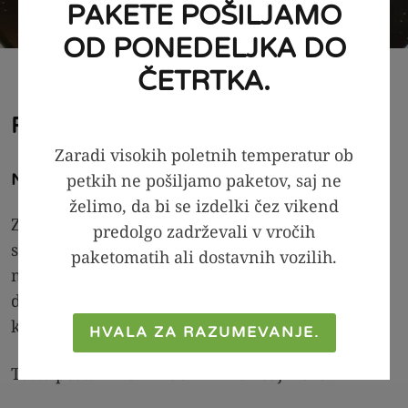
PAKETE POŠILJAMO
OD PONEDELJKA DO
ČETRTKA.
Postopek priprave
Zaradi visokih poletnih temperatur ob
petkih ne pošiljamo paketov, saj ne
Najprej:
želimo, da bi se izdelki čez vikend
Za testo najprej v posodi zmešamo skupaj suhe
predolgo zadrževali v vročih
sestavine, nato pa dodamo še kremni sir in
paketomatih ali dostavnih vozilih.
maslo. Mešamo kar z vilicami, da dobimo
drobtinam podobno zmes. Na koncu dodamo še
kis in jajce in na hitro vgnetemo testo.
HVALA ZA RAZUMEVANJE.
Testo postavimo v hladilnik za vsaj 1 uro.