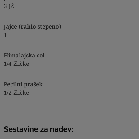
3
JŽ
Jajce (rahlo stepeno)
1
Himalajska sol
1/4
žličke
Pecilni prašek
1/2
žličke
Sestavine za nadev: