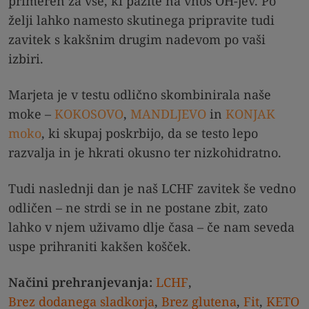
primeren za vse, ki pazite na vnos OH-jev. Po
želji lahko namesto skutinega pripravite tudi
zavitek s kakšnim drugim nadevom po vaši
izbiri.
Marjeta je v testu odlično skombinirala naše
moke –
KOKOSOVO
,
MANDLJEVO
in
KONJAK
moko
, ki skupaj poskrbijo, da se testo lepo
razvalja in je hkrati okusno ter nizkohidratno.
Tudi naslednji dan je naš LCHF zavitek še vedno
odličen – ne strdi se in ne postane zbit, zato
lahko v njem uživamo dlje časa – če nam seveda
uspe prihraniti kakšen košček.
Načini prehranjevanja:
LCHF
,
Brez dodanega sladkorja
,
Brez glutena
,
Fit
,
KETO