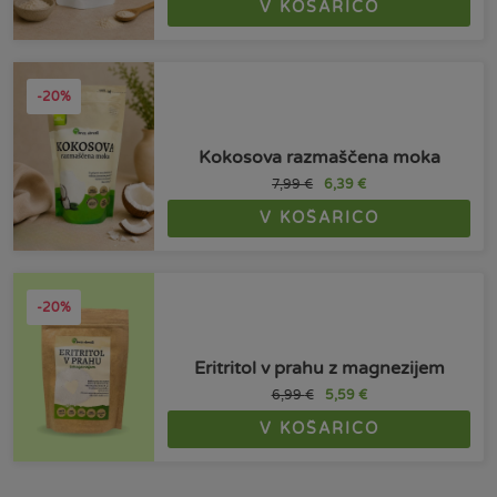
V KOŠARICO
-20%
Kokosova razmaščena moka
7,99
€
6,39
€
V KOŠARICO
-20%
Eritritol v prahu z magnezijem
6,99
€
5,59
€
V KOŠARICO