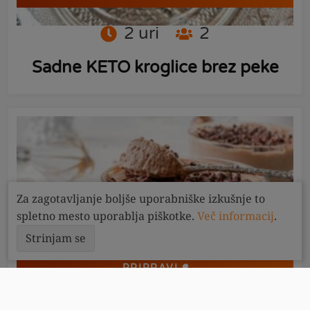
2
uri
2
Sadne KETO kroglice brez peke
Za zagotavljanje boljše uporabniške izkušnje to
spletno mesto uporablja piškotke.
Več informacij
.
Strinjam se
PRIPRAVI
20
minut
2