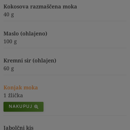
Kokosova razmaščena moka
40
g
Maslo (ohlajeno)
100
g
Kremni sir (ohlajen)
60
g
Konjak moka
1
žlička
NAKUPUJ
Jabolčni kis