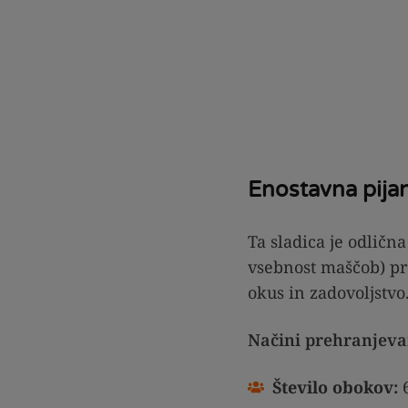
Enostavna pijan
Ta sladica je odlična
vsebnost maščob) pre
okus in zadovoljstvo.
Načini prehranjeva
Število obokov: