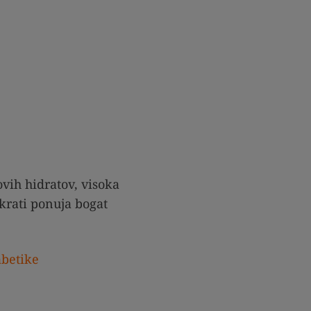
ovih hidratov, visoka
hkrati ponuja bogat
abetike