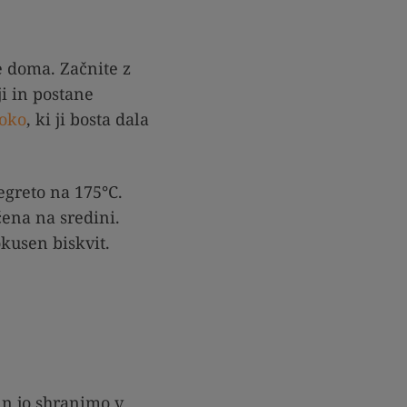
e doma. Začnite z
i in postane
oko
, ki ji bosta dala
egreto na 175°C.
čena na sredini.
kusen biskvit.
in jo shranimo v