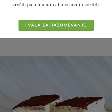
vročih paketomatih ali dostavnih vozilih.
za sočenje
1,5
dl
HVALA ZA RAZUMEVANJE.