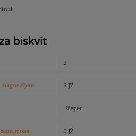
inut
za biskvit
5
 z magnezijem
5
JŽ
ščepec
ščena moka
5
JŽ