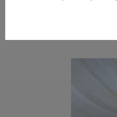
Poljubno mleko - 
Kakav v prahu