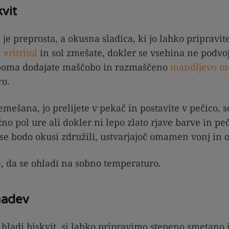
kvit
je preprosta, a okusna sladica, ki jo lahko pripravit
,
eritritol
in sol zmešate, dokler se vsebina ne podvoj
opoma dodajate maščobo in razmaščeno
mandljevo m
ro.
mešana, jo prelijete v pekač in postavite v pečico, s
žno pol ure ali dokler ni lepo zlato rjave barve in pe
e bodo okusi združili, ustvarjajoč omamen vonj in o
e, da se ohladi na sobno temperaturo.
nadev
hladi biskvit, si lahko pripravimo stepeno smetano 