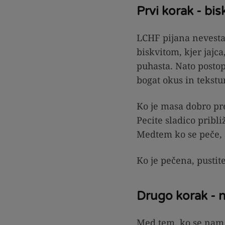
Prvi korak - bis
LCHF pijana nevesta 
biskvitom, kjer jajca
puhasta. Nato post
bogat okus in tekstu
Ko je masa dobro pre
Pecite sladico pribli
Medtem ko se peče, s
Ko je pečena, pustit
Drugo korak - 
Med tem, ko se nam 