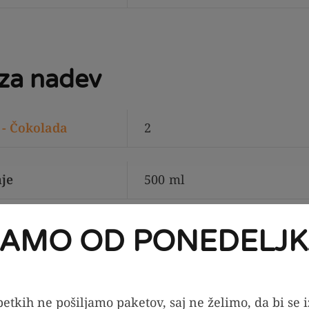
 za nadev
 - Čokolada
2
je
500
ml
JAMO OD PONEDELJK
a puding
800
ml
etkih ne pošiljamo paketov, saj ne želimo, da bi se 