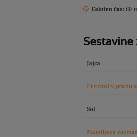
Celoten čas:
60
m
Sestavine 
Jajca
Eritritol v prahu
Sol
Mandljeva razma