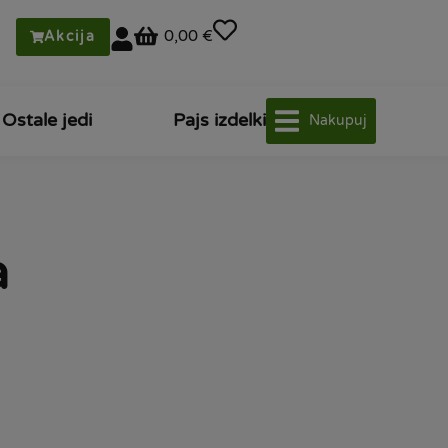
0,00 €
Akcija
Ostale jedi
Pajs izdelki
Nakupuj
a