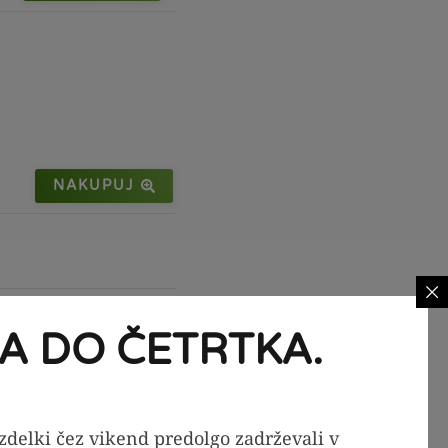
NAKUPUJ
A DO ČETRTKA.
izdelki čez vikend predolgo zadrževali v