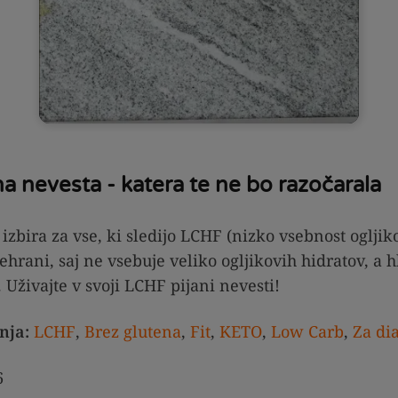
a nevesta - katera te ne bo razočarala
 izbira za vse, ki sledijo LCHF (nizko vsebnost ogljik
hrani, saj ne vsebuje veliko ogljikovih hidratov, a 
 Uživajte v svoji LCHF pijani nevesti!
nja:
LCHF
,
Brez glutena
,
Fit
,
KETO
,
Low Carb
,
Za di
6