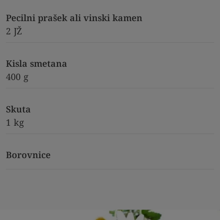
Pecilni prašek ali vinski kamen
2
JŽ
Kisla smetana
400
g
Skuta
1
kg
Borovnice