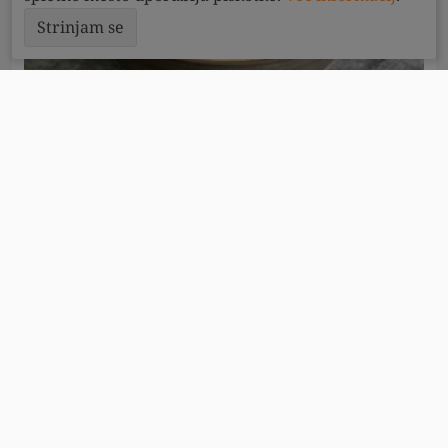
Strinjam se
PRIPRAVI
45
minut
4
KETO Cvetačna juha