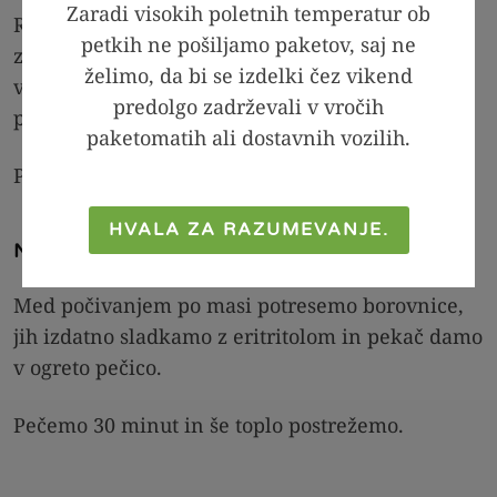
Zaradi visokih poletnih temperatur ob
Razen skute in borovnic, vse sestavine dobro
petkih ne pošiljamo paketov, saj ne
zmešamo z mešalnikom. Na koncu z žlico
želimo, da bi se izdelki čez vikend
vmešamo še skuto in stresemo v pekač in
predolgo zadrževali v vročih
pustimo počivati vsaj 15 minut.
paketomatih ali dostavnih vozilih.
Pečico segrejemo na 175 °C.
HVALA ZA RAZUMEVANJE.
Nato pa še:
Med počivanjem po masi potresemo borovnice,
jih izdatno sladkamo z eritritolom in pekač damo
v ogreto pečico.
Pečemo 30 minut in še toplo postrežemo.