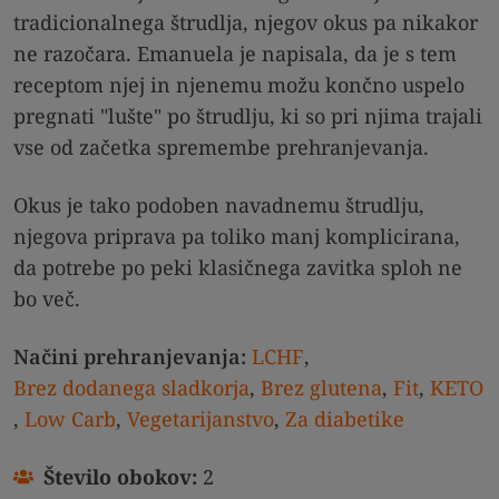
tradicionalnega štrudlja, njegov okus pa nikakor
ne razočara. Emanuela je napisala, da je s tem
receptom njej in njenemu možu končno uspelo
pregnati "lušte" po štrudlju, ki so pri njima trajali
vse od začetka spremembe prehranjevanja.
Okus je tako podoben navadnemu štrudlju,
njegova priprava pa toliko manj komplicirana,
da potrebe po peki klasičnega zavitka sploh ne
bo več.
Načini prehranjevanja:
LCHF
,
Brez dodanega sladkorja
,
Brez glutena
,
Fit
,
KETO
,
Low Carb
,
Vegetarijanstvo
,
Za diabetike
Število obokov:
2