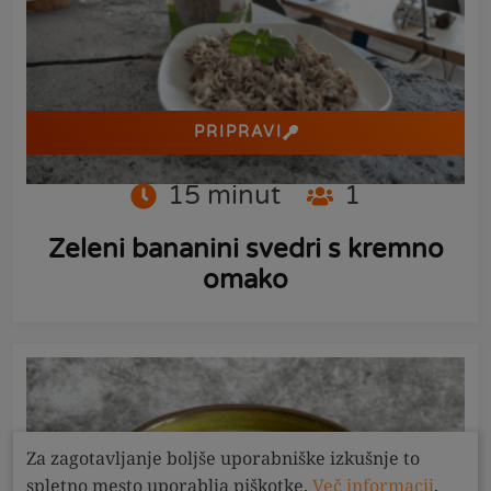
PRIPRAVI
15
minut
1
Zeleni bananini svedri s kremno
omako
Za zagotavljanje boljše uporabniške izkušnje to
spletno mesto uporablja piškotke.
Več informacij
.