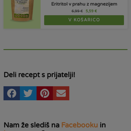
Eritritol v prahu z magnezijem
6,99
€
5,59
€
V KOŠARICO
Deli recept s prijatelji!
Nam že slediš na
Facebooku
in