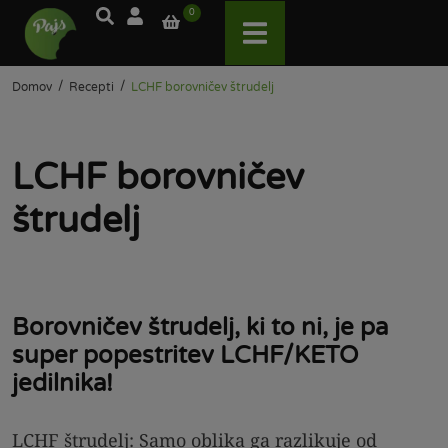
0
/
/
Domov
Recepti
LCHF borovničev štrudelj
LCHF borovničev
štrudelj
Borovničev štrudelj, ki to ni, je pa
super popestritev LCHF/KETO
jedilnika!
LCHF štrudelj: Samo oblika ga razlikuje od