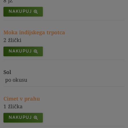
8
JŽ
NAKUPUJ
Moka indijskega trpotca
2
žlički
NAKUPUJ
Sol
po okusu
Cimet v prahu
1
žlička
NAKUPUJ