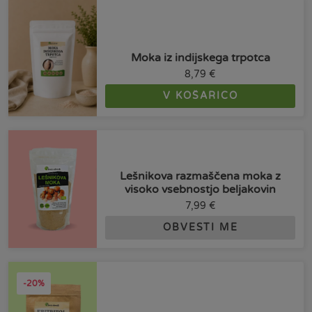
Moka iz indijskega trpotca
8,79
€
V KOŠARICO
Lešnikova razmaščena moka z
visoko vsebnostjo beljakovin
7,99
€
OBVESTI ME
-20%