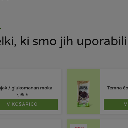
lki, ki smo jih uporabili
jak / glukomanan moka
Temna čok
7,99
€
V KOŠARICO
V