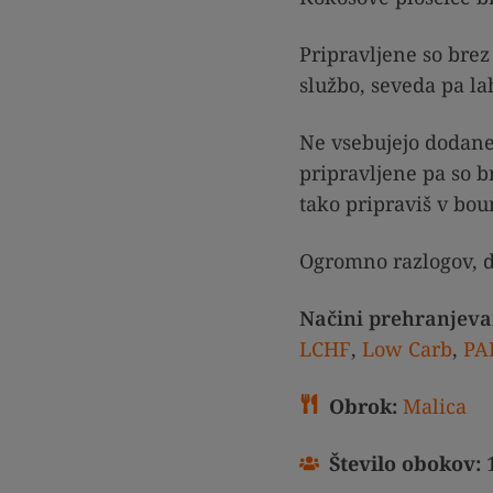
Pripravljene so brez 
službo, seveda pa l
Ne vsebujejo dodaneg
pripravljene pa so br
tako pripraviš v bou
Ogromno razlogov, da
Načini prehranjeva
LCHF
,
Low Carb
,
PA
Obrok:
Malica
Število obokov: