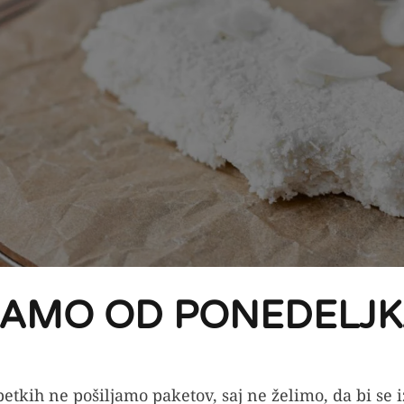
JAMO OD PONEDELJK
priprave
etkih ne pošiljamo paketov, saj ne želimo, da bi se 