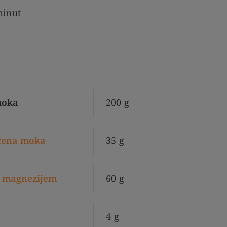
inut
moka
200
g
čena moka
35
g
 z magnezijem
60
g
4
g