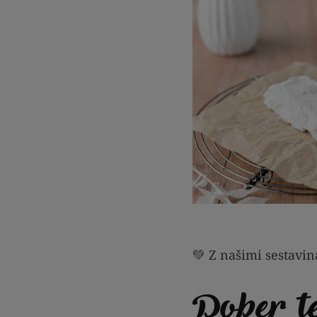
💚 Z našimi sestavin
Dober t