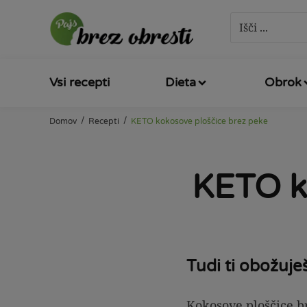
Vsi recepti
Dieta
Obrok
/
/
Domov
Recepti
KETO kokosove ploščice brez peke
KETO k
Tudi ti obožuj
Kokosove ploščice br