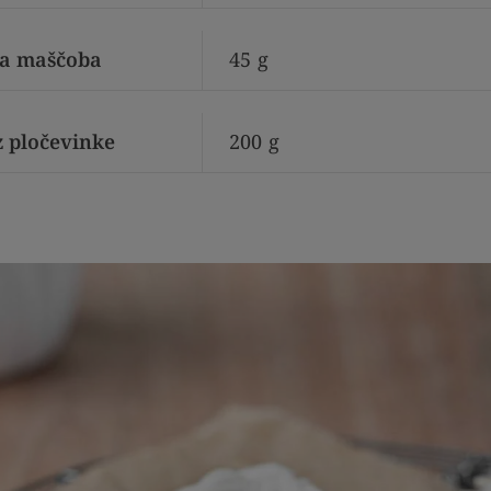
va maščoba
45
g
 pločevinke
200
g