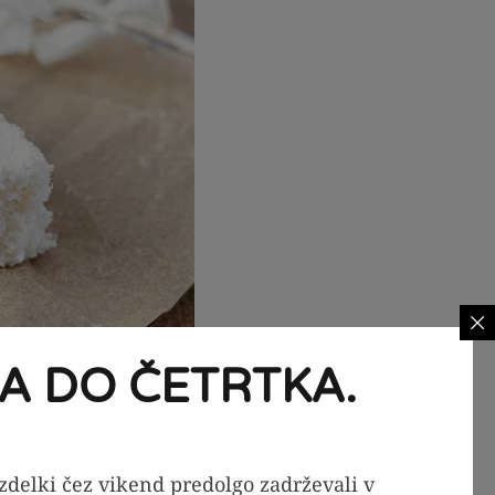
A DO ČETRTKA.
izdelki čez vikend predolgo zadrževali v