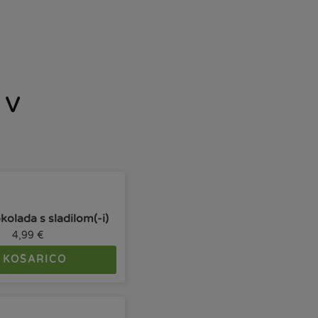
 v
olada s sladilom(-i)
4,99
€
 KOŠARICO