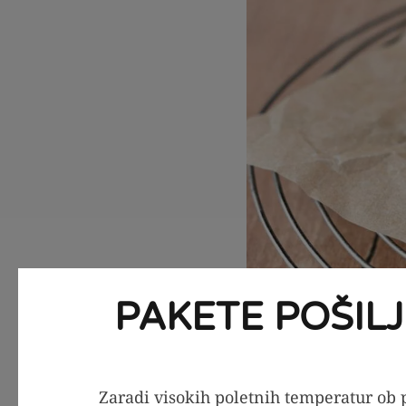
PAKETE POŠIL
Postopek 
Zaradi visokih poletnih temperatur ob p