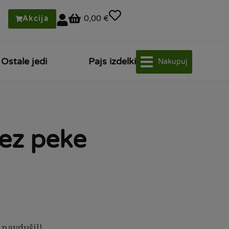
0,00 €
Akcija
Ostale jedi
Pajs izdelki
Nakupuj
ez peke
 navdušil!