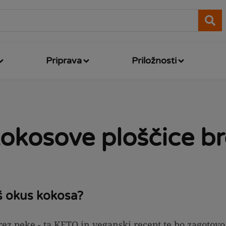
Priprava
Priložnosti
okosove ploščice br
eš okus kokosa?
ez peke - ta KETO in veganski recept te bo zagotovo