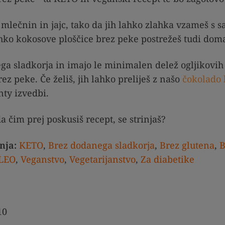
mlečnin in jajc, tako da jih lahko zlahka vzameš s sa
ahko kokosove ploščice brez peke postrežeš tudi dom
a sladkorja in imajo le minimalen delež ogljikovih 
ez peke. Če želiš, jih lahko preliješ z našo
čokolado 
nty izvedbi.
 čim prej poskusiš recept, se strinjaš?
nja:
KETO
,
Brez dodanega sladkorja
,
Brez glutena
,
B
LEO
,
Veganstvo
,
Vegetarijanstvo
,
Za diabetike
10