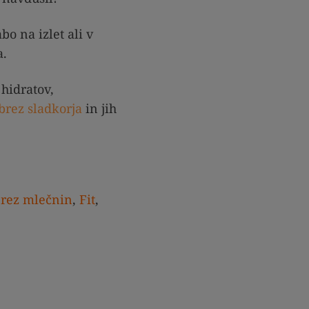
bo na izlet ali v
a.
hidratov,
brez sladkorja
in jih
rez mlečnin
,
Fit
,