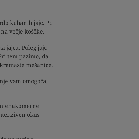
rdo kuhanih jajc. Po
 na večje koščke.
 jajca. Poleg jajc
Pri tem pazimo, da
 kremaste mešanice.
ednje vam omogoča,
 in enakomerne
intenziven okus