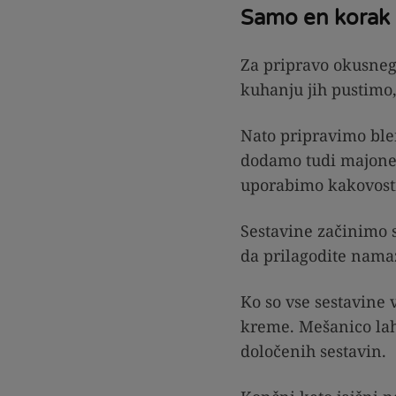
Samo en korak
Za pripravo okusnega
kuhanju jih pustimo
Nato pripravimo blen
dodamo tudi majonezo
uporabimo kakovostn
Sestavine začinimo 
da prilagodite nama
Ko so vse sestavine
kreme. Mešanico lah
določenih sestavin.