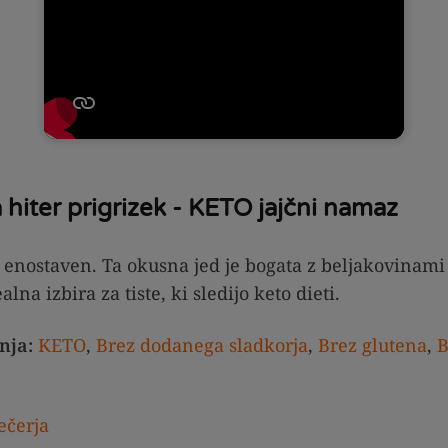
a hiter prigrizek - KETO jajčni namaz
 enostaven. Ta okusna jed je bogata z beljakovinami
lna izbira za tiste, ki sledijo keto dieti.
nja:
KETO
,
Brez dodanega sladkorja
,
Brez glutena
,
B
ečerja