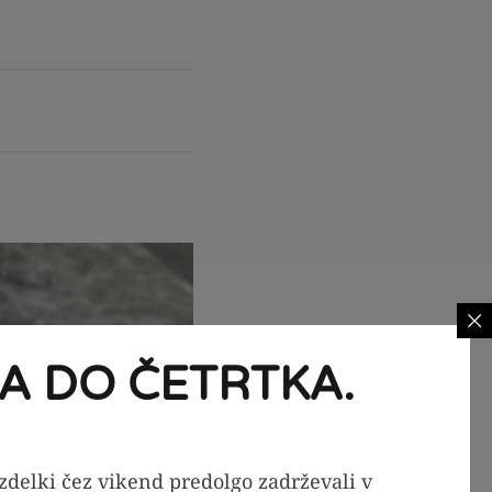
A DO ČETRTKA.
izdelki čez vikend predolgo zadrževali v