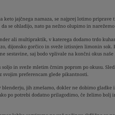
 keto jajčnega namaza, se najprej lotimo priprave t
, da se ohladijo, nato pa nežno olupimo in narežemo
der ali multipraktik, v katerega dodamo trdo kuhana
, dijonsko gorčico in sveže iztisnjen limonin sok. 
e sestavine, saj bodo vplivale na končni okus naše
s soljo in sveže mletim črnim poprom po okusu. Sl
z svojim preferencam glede pikantnosti.
 v blenderju, jih zmešamo, dokler ne dobimo gladke
ko po potrebi dodatno prilagodimo, če želimo bolj 