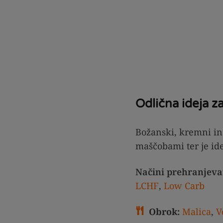
Odlična ideja z
Božanski, kremni in
maščobami ter je idea
Načini prehranjeva
LCHF
,
Low Carb
Obrok:
Malica
,
V