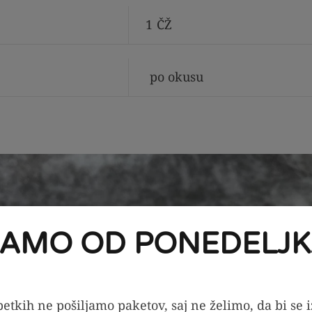
1
ČŽ
po okusu
JAMO OD PONEDELJK
etkih ne pošiljamo paketov, saj ne želimo, da bi se 