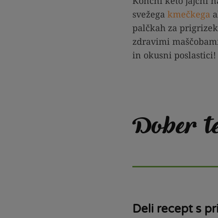
Končni keto jajčni 
svežega
kmečkega
a
palčkah za prigrizek
zdravimi maščobami te
in okusni poslastici!
Dober t
Deli recept s pri