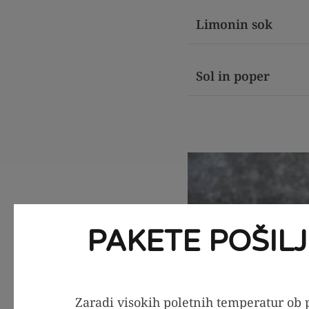
Limonin sok
Sol in poper
PAKETE POŠIL
Zaradi visokih poletnih temperatur ob p