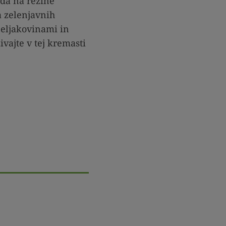
oda na rezine
 zelenjavnih
 beljakovinami in
ivajte v tej kremasti