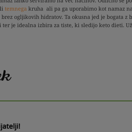
namaz lahko serviramo na več načinov. Odlično se p
li
temnega
kruha ali pa ga uporabimo kot namaz na
 brez ogljikovih hidratov. Ta okusna jed je bogata z
r je idealna izbira za tiste, ki sledijo keto dieti. Už
ek
jatelji!