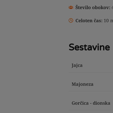
Število obokov:
Celoten čas:
10
m
Sestavine
Jajca
Majoneza
Gorčica - dionska