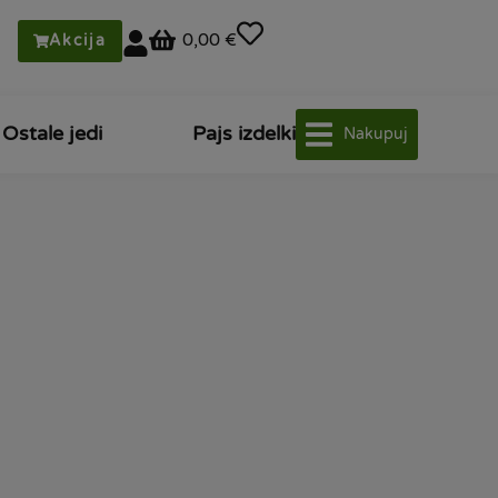
0,00 €
Akcija
Ostale jedi
Pajs izdelki
Nakupuj