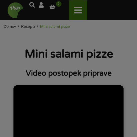
0
/
/
Domov
Recepti
Mini salami pizze
Mini salami pizze
Video postopek priprave