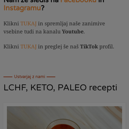
Nam že slediš na
Facebooku
in
Instagramu
?
Klikni
TUKAJ
in spremljaj naše zanimive
vsebine tudi na kanalu
Youtube
.
Klikni
TUKAJ
in preglej še naš
TikTok
profil.
Ustvarjaj z nami
LCHF, KETO, PALEO recepti