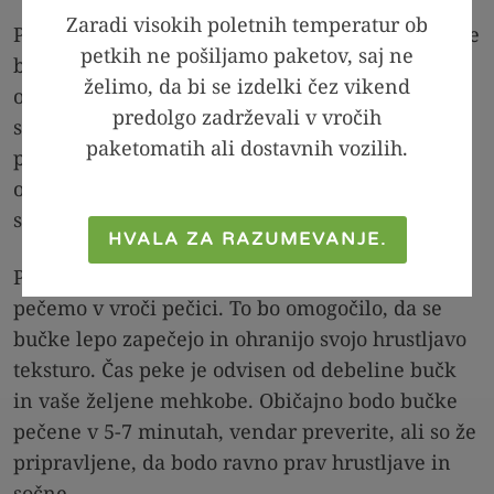
Zaradi visokih poletnih temperatur ob
Po nekaj minutah previdno popivnamo kolobarje
petkih ne pošiljamo paketov, saj ne
bučk s papirnato brisačo, da odstranimo sol in
želimo, da bi se izdelki čez vikend
odvečno vodo. Nato jih zložimo na peki papir, ki
predolgo zadrževali v vročih
smo ga prej pomastili, da se kolobarji ne bodo
paketomatih ali dostavnih vozilih.
prijeli. To bo poskrbelo za enostavno
odstranjevanje bučk po peki in preprečilo, da bi
se prilepile na pekač.
HVALA ZA RAZUMEVANJE.
Pečico segrejemo na 180 stopinj Celzija in bučke
pečemo v vroči pečici. To bo omogočilo, da se
bučke lepo zapečejo in ohranijo svojo hrustljavo
teksturo. Čas peke je odvisen od debeline bučk
in vaše željene mehkobe. Običajno bodo bučke
pečene v 5-7 minutah, vendar preverite, ali so že
pripravljene, da bodo ravno prav hrustljave in
sočne.