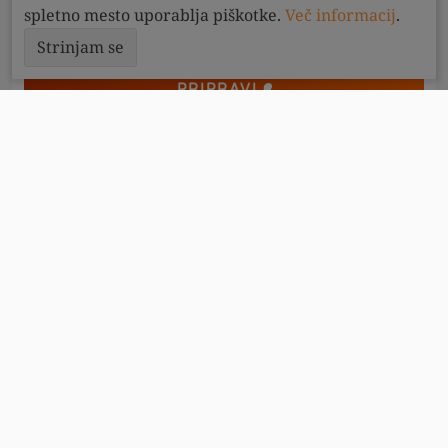
spletno mesto uporablja piškotke.
Več informacij
.
Strinjam se
PRIPRAVI
40
minut
4
LCHF browniji iz lešnikove moke