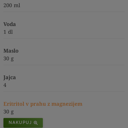
200
ml
Voda
1
dl
Maslo
30
g
Jajca
4
Eritritol v prahu z magnezijem
30
g
NAKUPUJ