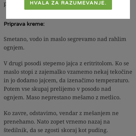
prerežemo na polovico.
HVALA ZA RAZUMEVANJE.
Priprava kreme:
Smetano, vodo in maslo segrevamo nad rahlim
ognjem.
V drugi posodi stepemo jajca z eritritolom. Ko se
maslo stopi z zajemalko vzamemo nekaj tekočine
in jo dodamo jajcem, da izenačimo temperaturo.
Potem vse skupaj prelijemo v posodo nad
ognjem. Maso neprestano mešamo z metlico.
Ko zavre, odstavimo, vendar z mešanjem ne
prenehamo. Nato zopet vrnemo nazaj na
štedilnik, da se zgosti skoraj kot puding.