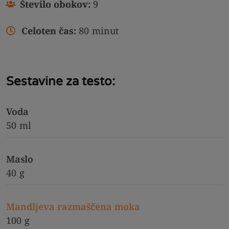
Število obokov:
9
Celoten čas:
80
minut
Sestavine za testo:
Voda
50
ml
Maslo
40
g
Mandljeva razmaščena moka
100
g