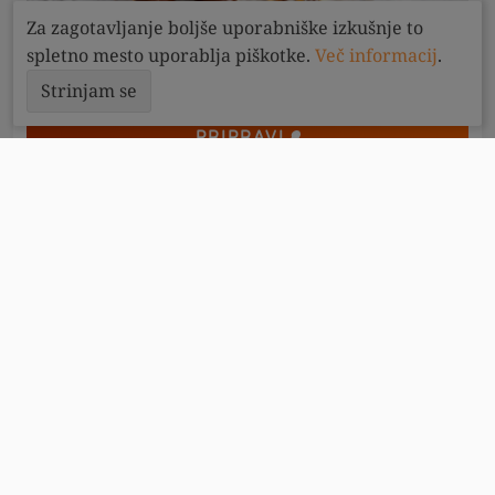
Za zagotavljanje boljše uporabniške izkušnje to
spletno mesto uporablja piškotke.
Več informacij
.
Strinjam se
PRIPRAVI
70
minut
6
KETO donuti s posipom