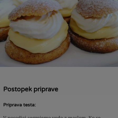
Postopek priprave
Priprava testa:
V posodici segrejemo vodo z maslom. Ko se