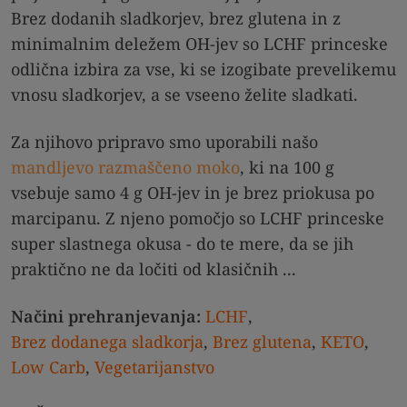
Brez dodanih sladkorjev, brez glutena in z
minimalnim deležem OH-jev so LCHF princeske
odlična izbira za vse, ki se izogibate prevelikemu
vnosu sladkorjev, a se vseeno želite sladkati.
Za njihovo pripravo smo uporabili našo
mandljevo razmaščeno moko
, ki na 100 g
vsebuje samo 4 g OH-jev in je brez priokusa po
marcipanu. Z njeno pomočjo so LCHF princeske
super slastnega okusa - do te mere, da se jih
praktično ne da ločiti od klasičnih ...
Načini prehranjevanja:
LCHF
,
Brez dodanega sladkorja
,
Brez glutena
,
KETO
,
Low Carb
,
Vegetarijanstvo