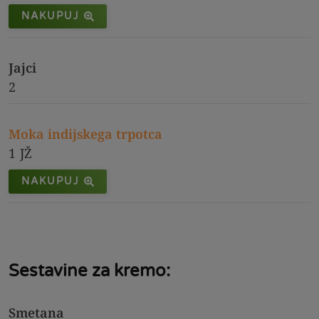
NAKUPUJ
Jajci
2
Moka indijskega trpotca
1
JŽ
NAKUPUJ
Sestavine za kremo:
Smetana