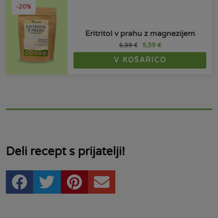
-20%
Eritritol v prahu z magnezijem
6,99
€
5,59
€
V KOŠARICO
Deli recept s prijatelji!