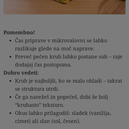
Pomembno!
Čas priprave v mikrovalovni se lahko
razlikuje glede na moč naprave.
Preveč pečen kruh lahko postane suh – raje
dodajaj čas postopoma.
Dobro vedeti
:
Kruh je najboljši, ko se malo ohladi – takrat
se struktura utrdi.
Če ga narežeš in popečeš, dobi še bolj
“kruhasto” teksturo.
Okus lahko prilagodiš: sladek (vanilija,
cimet) ali slan (sol, česen).