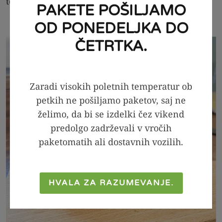
toasterju za bolj hrustljavo teksturo
PAKETE POŠILJAMO
OD PONEDELJKA DO
ČETRTKA.
Zaradi visokih poletnih temperatur ob
petkih ne pošiljamo paketov, saj ne
želimo, da bi se izdelki čez vikend
predolgo zadrževali v vročih
paketomatih ali dostavnih vozilih.
HVALA ZA RAZUMEVANJE.