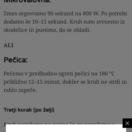
Mikrovalovna:
Zmes segrevamo 90 sekund na 800 W. Po potrebi
dodamo še 10–15 sekund. Kruh nato zvrnemo iz
skodelice in pustimo, da se ohladi.
ALI
Pečica:
Pečemo v predhodno ogreti pečici na 180 °C
približno 12–15 minut, dokler se kruh ne strdi in
rahlo zapeče.
Tretji korak (po želji)
Kruh narežemo na rezine in ga popečemo v