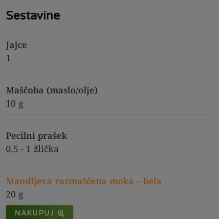
Sestavine
Jajce
1
Maščoba (maslo/olje)
10
g
Pecilni prašek
0,5 - 1
žlička
Mandljeva razmaščena moka – bela
20
g
NAKUPUJ