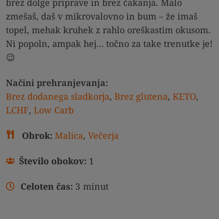
brez dolge priprave in brez čakanja. Malo
zmešaš, daš v mikrovalovno in bum – že imaš
topel, mehak kruhek z rahlo oreškastim okusom.
Ni popoln, ampak hej… točno za take trenutke je!
😉
Načini prehranjevanja:
Brez dodanega sladkorja
,
Brez glutena
,
KETO
,
LCHF
,
Low Carb
Obrok:
Malica
,
Večerja
Število obokov:
1
Celoten čas:
3
minut