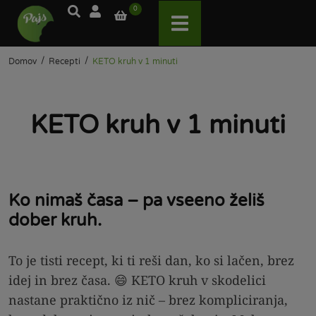
0
/
/
Domov
Recepti
KETO kruh v 1 minuti
KETO kruh v 1 minuti
Ko nimaš časa – pa vseeno želiš
dober kruh.
To je tisti recept, ki ti reši dan, ko si lačen, brez
idej in brez časa. 😄 KETO kruh v skodelici
nastane praktično iz nič – brez kompliciranja,