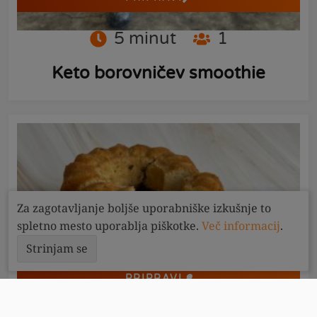
5
minut
1
Keto borovničev smoothie
Za zagotavljanje boljše uporabniške izkušnje to
spletno mesto uporablja piškotke.
Več informacij
.
Strinjam se
PRIPRAVI