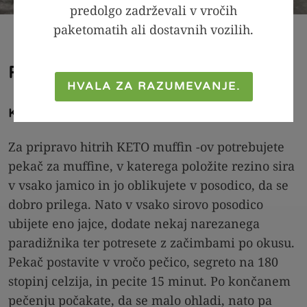
predolgo zadrževali v vročih
paketomatih ali dostavnih vozilih.
Postopek priprave
HVALA ZA RAZUMEVANJE.
Korak:
Za pripravo hitrih KETO muffin -ov potrebujete
pekač za muffine, v katerega položite rezino sira
v vsako jamico in jo oblikujete v posodico, da se
dobro prilega. Nato v vsako sirovo posodico
ubijete eno jajce, dodate nekaj narezanega
paradižnika ter potresete z začimbami po okusu.
Pekač postavite v vročo pečico, segreto na 180
stopinj celzija, in pecite 15 minut. Po končanem
pečenju počakate, da se malo ohladi, nato pa