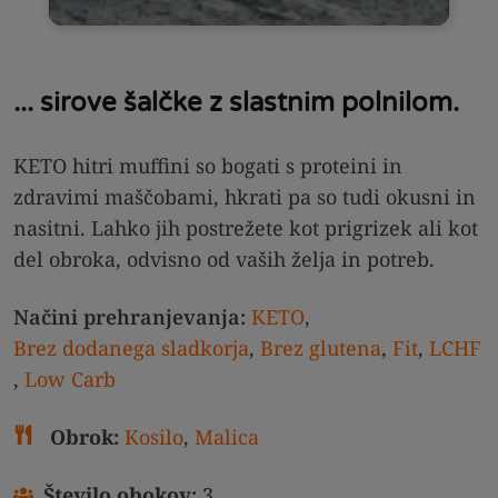
... sirove šalčke z slastnim polnilom.
KETO hitri muffini so bogati s proteini in
zdravimi maščobami, hkrati pa so tudi okusni in
nasitni. Lahko jih postrežete kot prigrizek ali kot
del obroka, odvisno od vaših želja in potreb.
Načini prehranjevanja:
KETO
,
Brez dodanega sladkorja
,
Brez glutena
,
Fit
,
LCHF
,
Low Carb
Obrok:
Kosilo
,
Malica
Število obokov:
3