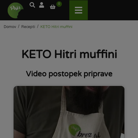
0
/
/
Domov
Recepti
KETO Hitri muffini
KETO Hitri muffini
Video postopek priprave