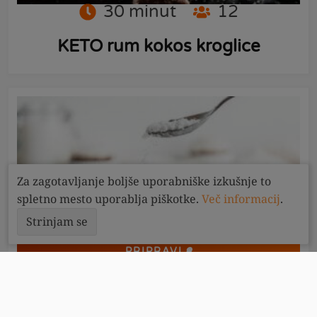
30
minut
12
KETO rum kokos kroglice
Za zagotavljanje boljše uporabniške izkušnje to
spletno mesto uporablja piškotke.
Več informacij
.
Strinjam se
PRIPRAVI
40
minut
6