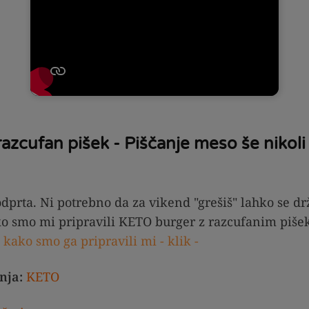
azcufan pišek - Piščanje meso še nikoli 
dprta. Ni potrebno da za vikend "grešiš" lahko se dr
ko smo mi pripravili KETO burger z razcufanim piše
 kako smo ga pripravili mi - klik -
nja:
KETO