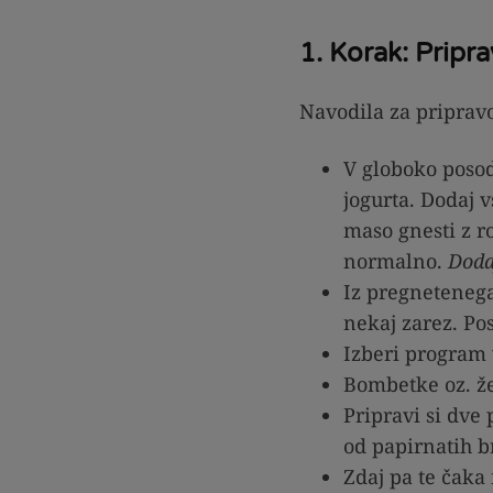
1. Korak: Prip
Navodila za priprav
V globoko posod
jogurta. Dodaj 
maso gnesti z r
normalno.
Doda
Iz pregnetenega
nekaj zarez. Po
Izberi program 
Bombetke oz. ž
Pripravi si dve
od papirnatih br
Zdaj pa te čak