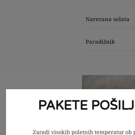
Narezana solata
Paradižnik
PAKETE POŠIL
Zaradi visokih poletnih temperatur ob p