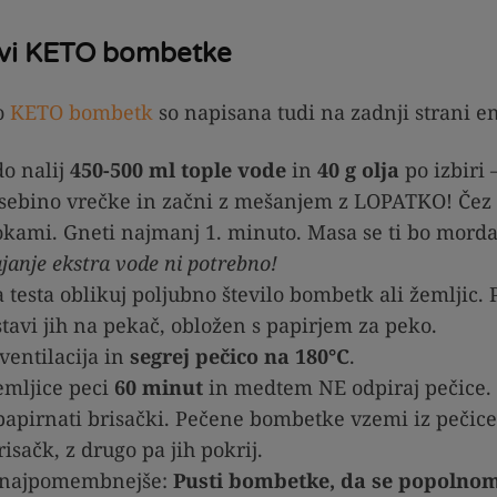
ravi KETO bombetke
o
KETO bombetk
so napisana tudi na zadnji strani e
o nalij
450-500 ml tople vode
in
40 g olja
po izbiri
vsebino vrečke in začni z mešanjem z LOPATKO! Čez 
okami. Gneti najmanj 1. minuto. Masa se ti bo morda 
janje ekstra vode ni potrebno!
 testa oblikuj poljubno število bombetk ali žemljic.
stavi jih na pekač, obložen s papirjem za peko.
ventilacija in
segrej pečico na 180°C
.
emljice peci
60 minut
in medtem NE odpiraj pečice.
 papirnati brisački. Pečene bombetke vzemi iz pečice 
isačk, z drugo pa jih pokrij.
a najpomembnejše:
Pusti bombetke, da se popolnoma