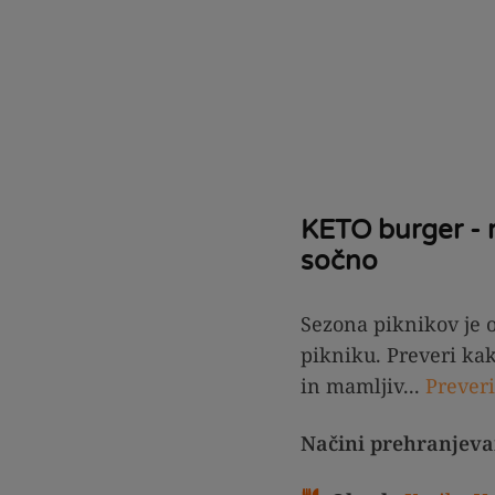
KETO burger - r
sočno
Sezona piknikov je o
pikniku. Preveri ka
in mamljiv...
Preveri
Načini prehranjeva