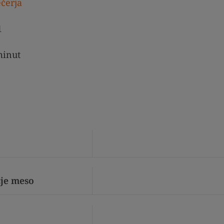
čerja
1
inut
čje meso