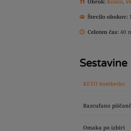
Obrok:
Kosilo
,
Ve
Število obokov:
Celoten čas:
40
m
Sestavine
KETO bombetke
Razcufano piščan
Omaka po izbiri