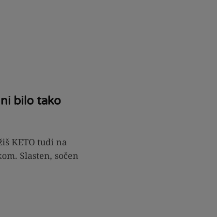
ni bilo tako
žiš KETO tudi na
kom. Slasten, sočen