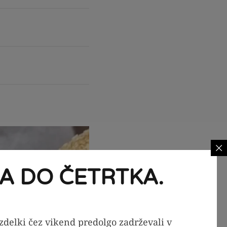
A DO ČETRTKA.
izdelki čez vikend predolgo zadrževali v