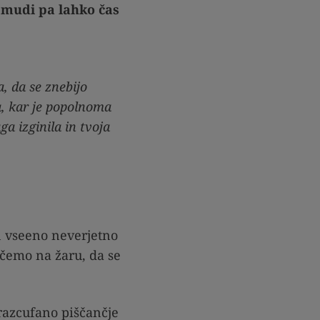
es mudi pa lahko čas
, da se znebijo
a, kar je popolnoma
a izginila in tvoja
n vseeno neverjetno
čemo na žaru, da se
razcufano piščančje