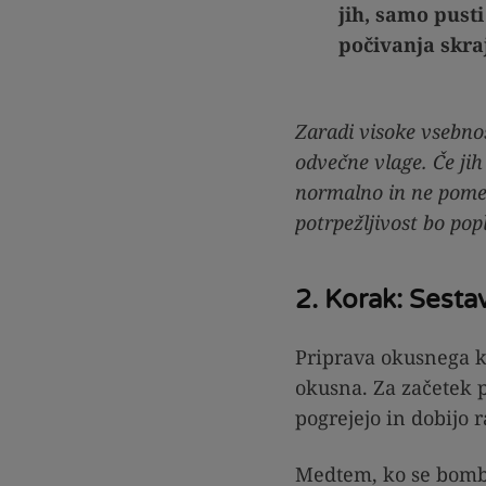
jih, samo pusti
počivanja skra
Zaradi visoke vsebno
odvečne vlage. Če ji
normalno in ne pomen
potrpežljivost bo po
2. Korak: Sesta
Priprava okusnega k
okusna. Za začetek 
pogrejejo in dobijo r
Medtem, ko se bombe