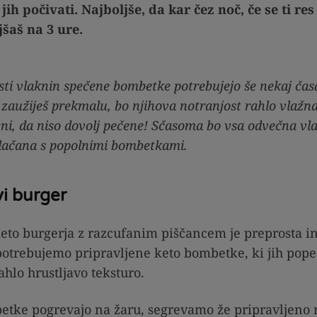
 jih počivati. Najboljše, da kar čez noč, če se ti r
jšaš na 3 ure
.
sti vlaknin spečene bombetke potrebujejo še nekaj časa
h zaužiješ prekmalu, bo njihova notranjost rahlo vlažn
i, da niso dovolj pečene! Sčasoma bo vsa odvečna vlag
plačana s popolnimi bombetkami.
vi burger
eto burgerja z razcufanim piščancem je preprosta i
potrebujemo pripravljene keto bombetke, ki jih pope
ahlo hrustljavo teksturo.
tke pogrevajo na žaru, segrevamo že pripravljeno 