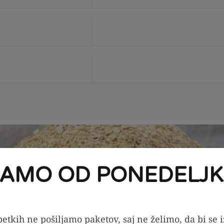
JAMO OD PONEDELJK
etkih ne pošiljamo paketov, saj ne želimo, da bi se 