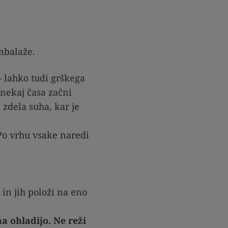
mbalaže.
 – lahko tudi grškega
nekaj časa začni
zdela suha, kar je
 Po vrhu vsake naredi
in jih položi na eno
 ohladijo. Ne reži