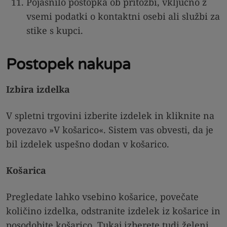
Pojasnilo postopka ob pritožbi, vključno z
vsemi podatki o kontaktni osebi ali službi za
stike s kupci.
.
Postopek nakupa
Izbira izdelka
V spletni trgovini izberite izdelek in kliknite na
povezavo »V košarico«. Sistem vas obvesti, da je
bil izdelek uspešno dodan v košarico.
Košarica
Pregledate lahko vsebino košarice, povečate
količino izdelka, odstranite izdelek iz košarice in
posodobite košarico. Tukaj izberete tudi želeni