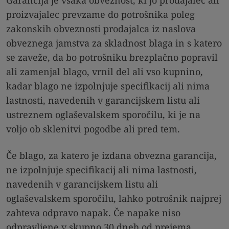
proizvajalec prevzame do potrošnika poleg
zakonskih obveznosti prodajalca iz naslova
obveznega jamstva za skladnost blaga in s katero
se zaveže, da bo potrošniku brezplačno popravil
ali zamenjal blago, vrnil del ali vso kupnino,
kadar blago ne izpolnjuje specifikacij ali nima
lastnosti, navedenih v garancijskem listu ali
ustreznem oglaševalskem sporočilu, ki je na
voljo ob sklenitvi pogodbe ali pred tem.
Če blago, za katero je izdana obvezna garancija,
ne izpolnjuje specifikacij ali nima lastnosti,
navedenih v garancijskem listu ali
oglaševalskem sporočilu, lahko potrošnik najprej
zahteva odpravo napak. Če napake niso
odpravljene v skupno 30 dneh od prejema