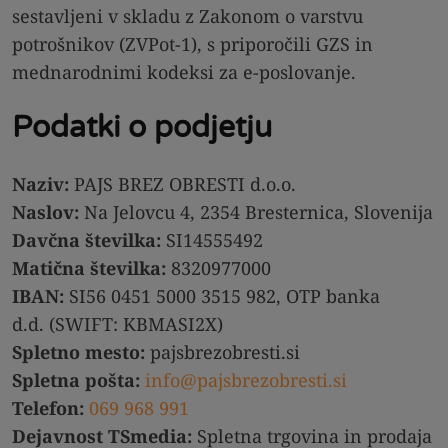
sestavljeni v skladu z Zakonom o varstvu
potrošnikov (ZVPot-1), s priporočili GZS in
mednarodnimi kodeksi za e-poslovanje.
Podatki o podjetju
Naziv:
PAJS BREZ OBRESTI d.o.o.
Naslov:
Na Jelovcu 4, 2354 Bresternica, Slovenija
Davčna številka:
SI14555492
Matična številka:
8320977000
IBAN:
SI56 0451 5000 3515 982, OTP banka
d.d. (SWIFT: KBMASI2X)
Spletno mesto:
pajsbrezobresti.si
Spletna pošta:
info@pajsbrezobresti.si
Telefon:
069 968 991
Dejavnost TSmedia:
Spletna trgovina in prodaja