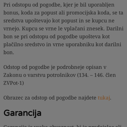
Pri odstopu od pogodbe, kjer je bil uporabljen
bonus, koda za popust ali promocijska koda, se ta
sredstva upoštevajo kot popust in se kupcu ne
vrnejo. Kupcu se vrne le vplačani znesek. Darilni
bon se pri odstopu od pogodbe upošteva kot
plačilno sredstvo in vrne uporabniku kot darilni
bon.
Odstop od pogodbe je podrobneje opisan v
Zakonu o varstvu potrošnikov (134. – 146. člen
ZVPot-1)
Obrazec za odstop od pogodbe najdete
tukaj
.
Garancija
Garancija je vsaka obveznost, ki jo prodajalec ali