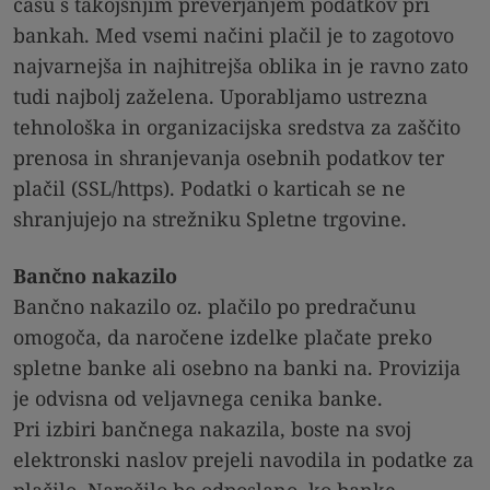
času s takojšnjim preverjanjem podatkov pri
bankah. Med vsemi načini plačil je to zagotovo
najvarnejša in najhitrejša oblika in je ravno zato
tudi najbolj zaželena. Uporabljamo ustrezna
tehnološka in organizacijska sredstva za zaščito
prenosa in shranjevanja osebnih podatkov ter
plačil (SSL/https). Podatki o karticah se ne
shranjujejo na strežniku Spletne trgovine.
Bančno nakazilo
Bančno nakazilo oz. plačilo po predračunu
omogoča, da naročene izdelke plačate preko
spletne banke ali osebno na banki na. Provizija
je odvisna od veljavnega cenika banke.
Pri izbiri bančnega nakazila, boste na svoj
elektronski naslov prejeli navodila in podatke za
plačilo. Naročilo bo odposlano, ko banke