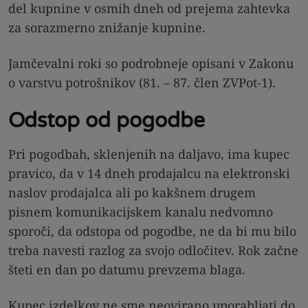
del kupnine v osmih dneh od prejema zahtevka
za sorazmerno znižanje kupnine.
Jamčevalni roki so podrobneje opisani v Zakonu
o varstvu potrošnikov (81. – 87. člen ZVPot-1).
Odstop od pogodbe
Pri pogodbah, sklenjenih na daljavo, ima kupec
pravico, da v 14 dneh prodajalcu na elektronski
naslov prodajalca ali po kakšnem drugem
pisnem komunikacijskem kanalu nedvomno
sporoči, da odstopa od pogodbe, ne da bi mu bilo
treba navesti razlog za svojo odločitev. Rok začne
šteti en dan po datumu prevzema blaga.
Kupec izdelkov ne sme neovirano uporabljati do