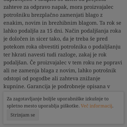
zahteve za odpravo napak, mora proizvajalec
potrošniku brezplačno zamenjati blago z
enakim, novim in brezhibnim blagom. Ta rok se
lahko podaljša za 15 dni. Način podaljšanja roka
je določen in sicer tako, da je treba še pred
potekom roka obvestiti potrošnika o podaljšanju
ter hkrati navesti tudi razloge, zakaj je rok
podaljšan. Če proizvajalec v tem roku ne popravi
ali ne zamenja blaga z novim, lahko potrošnik
odstopi od pogodbe ali zahteva znižanje
kupnine. Garancija je podrobneje opisana v
Zakonu o varstvu potrošnikov (89. – 98. člen
Za zagotavljanje boljše uporabniške izkušnje to
ZVPot-1).
spletno mesto uporablja piškotke.
Več informacij
.
Strinjam se
Varnost